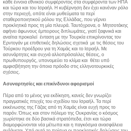
κάθε έννοια εθνικού συμφέροντος στα συμφέροντα των ΗΠΑ
και τώρα και του Ισραήλ. Η κυβέρνηση δεν έχει κανέναν ρόλο
στην περιοχή, οπότε είναι μυθεύματα τα περί
σταθεροποιητικού ρόλου της Ελλάδας, που γέρνει
προκλητικά προς τη μία πλευρά. Ταυτόχρονα, ο Μητσοτάκης
αφήνει άφωνους έμπειρους διπλωμάτες, γιατί ξαφνικά και
αναίτια προκαλεί ένταση με την Τουρκία επικρίνοντας τον
Ερντογάν με επιθετικές δηλώσεις σχετικά με τις θέσεις του
Τούρκου προέδρου για τη Χαμάς και το Ισραήλ. Με
ασυνάρτητες και συχνά αλλοπρόσαλλες θέσεις, ο
πρωθυπουργός, υπονομεύει το κλίμα και θέτει υπό
αμφισβήτηση την όποια πρόοδο στις ελληνοτουρκικές
σχέσεις.
Ασυναρτησίες και επικίνδυνοι αφορισμοί
Πέρα από το μένος για εκδίκηση, κανείς δεν γνωρίζει
πραγματικές πτυχές του σχεδίου του Ισραήλ. Τα περί
εκκένωσης της Γάζας από τη Χαμάς είναι ευχή προς το
παρόν. Όπως και στον πόλεμο της Ουκρανίας ο κόσμος
χωρίστηκε σε δύο βασικά στρατόπεδα, έτσι και τώρα
διαμορφώνονται νέα μέτωπα και η παγκόσμια ανασφάλεια
αυξάνεται. Υπό αυτό το πρίσμα οι προκλητικές δηλώσεις του