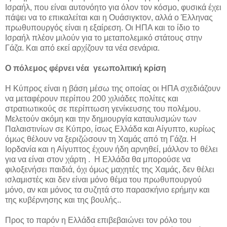
Ισραήλ, που είναι αυτονόητο για όλον τον κόσμο, φυσικά έχει
πάψει να το επικαλείται και η Ουάσιγκτον, αλλά ο Έλληνας
πρωθυπουργός είναι η εξαίρεση. Οι ΗΠΑ και το ίδιο το
Ισραήλ πλέον μιλούν για το μεταπολεμικό στάτους στην
Γάζα. Και από εκεί αρχίζουν τα νέα σενάρια.
Ο πόλεμος φέρνει νέα γεωπολιτική κρίση
Η Κύπρος είναι η βάση μέσω της οποίας οι ΗΠΑ σχεδιάζουν
να μεταφέρουν περίπου 200 χιλιάδες πολίτες και
στρατιωτικούς σε περίπτωση γενίκευσης του πολέμου.
Μελετούν ακόμη και την δημιουργία καταυλισμών των
Παλαιστινίων σε Κύπρο, ίσως Ελλάδα και Αίγυπτο, κυρίως
όμως θέλουν να ξεριζώσουν τη Χαμάς από τη Γάζα. Η
Ιορδανία και η Αίγυπτος έχουν ήδη αρνηθεί, μάλλον το θέλει
για να είναι στον χάρτη . Η Ελλάδα θα μπορούσε να
φιλοξενήσει παιδιά, όχι όμως μαχητές της Χαμάς, δεν θέλει
ισλαμιστές και δεν είναι μόνο θέμα του πρωθυπουργού
μόνο, αν και μόνος τα συζητά στο παρασκήνιο ερήμην και
της κυβέρνησης και της βουλής..
Προς το παρόν η Ελλάδα επιβεβαιώνει τον ρόλο του