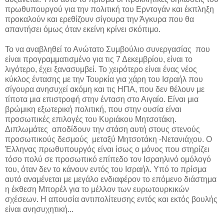
πρωθυπουργού για την πολιτική του Ερντογάν και έκπληξη
προκαλούν και ερεθίζουν σίγουρα την Άγκυρα που θα
απαντήσει όμως όταν εκείνη κρίνει σκόπιμο.
Το να αναβληθεί το Ανώτατο Συμβούλιο συνεργασίας που
είναι προγραμματισμένο για τις 7 Δεκεμβρίου, είναι το
λιγότερο, έχει ξανασυμβεί. Το χειρότερο είναι ένας νέος
κύκλος έντασης με την Τουρκία για χάρη του Ισραήλ που
σίγουρα ανησυχεί ακόμη και τις ΗΠΑ, που δεν θέλουν με
τίποτα μια επιστροφή στην ένταση στο Αιγαίο. Είναι μια
βρώμικη εξωτερική πολιτική, που στην ουσία είναι
προσωπικές επιλογές του Κυριάκου Μητσοτάκη.
Διπλωμάτες αποδίδουν την στάση αυτή στους στενούς
προσωπικούς δεσμούς μεταξύ Μητσοτάκη -Νετανιάχου. Ο
Έλληνας πρωθυπουργός είναι ίσως ο μόνος που στηρίζει
τόσο πολύ σε προσωπικό επίπεδο τον Ισραηλινό ομόλογό
του, όταν δεν το κάνουν εντός του Ισραήλ. Υπό το πρίσμα
αυτό αναμένεται με μεγάλο ενδιαφέρον το επόμενο διάστημα
η έκθεση Μπορέλ για το μέλλον των ευρωτουρκικών
σχέσεων. Η απουσία αντιπολίτευσης εντός και εκτός βουλής
είναι ανησυχητική...