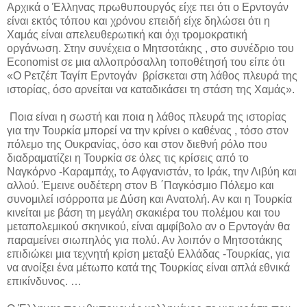
Αρχικά ο Έλληνας πρωθυπουργός είχε πει ότι ο Ερντογάν
είναι εκτός τόπου και χρόνου επειδή είχε δηλώσει ότι η
Χαμάς είναι απελευθερωτική και όχι τρομοκρατική
οργάνωση. Στην συνέχεια ο Μητσοτάκης , στο συνέδριο του
Economist σε μια αλλοπρόσαλλη τοποθέτησή του είπε ότι
«Ο Ρετζέπ Ταγίπ Ερντογάν βρίσκεται στη λάθος πλευρά της
ιστορίας, όσο αρνείται να καταδικάσει τη στάση της Χαμάς».
Ποια είναι η σωστή και ποια η λάθος πλευρά της ιστορίας
για την Τουρκία μπορεί να την κρίνει ο καθένας , τόσο στον
πόλεμο της Ουκρανίας, όσο και στον διεθνή ρόλο που
διαδραματίζει η Τουρκία σε όλες τις κρίσεις από το
Ναγκόρνο -Καραμπάχ, το Αφγανιστάν, το Ιράκ, την Λιβύη και
αλλού. Έμεινε ουδέτερη στον Β ΄Παγκόσμιο Πόλεμο και
συνομιλεί ισόρροπα με Δύση και Ανατολή. Αν και η Τουρκία
κινείται με βάση τη μεγάλη σκακιέρα του πολέμου και του
μεταπολεμικού σκηνικού, είναι αμφίβολο αν ο Ερντογάν θα
παραμείνει σιωπηλός για πολύ. Αν λοιπόν ο Μητσοτάκης
επιδιώκει μια τεχνητή κρίση μεταξύ Ελλάδας -Τουρκίας, για
να ανοίξει ένα μέτωπο κατά της Τουρκίας είναι απλά εθνικά
επικίνδυνος. …