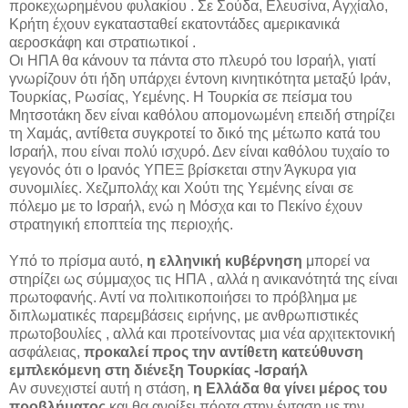
προκεχωρημένου φυλακίου . Σε Σούδα, Ελευσίνα, Αγχίαλο,
Κρήτη έχουν εγκατασταθεί εκατοντάδες αμερικανικά
αεροσκάφη και στρατιωτικοί .
Οι ΗΠΑ θα κάνουν τα πάντα στο πλευρό του Ισραήλ, γιατί
γνωρίζουν ότι ήδη υπάρχει έντονη κινητικότητα μεταξύ Ιράν,
Τουρκίας, Ρωσίας, Υεμένης. Η Τουρκία σε πείσμα του
Μητσοτάκη δεν είναι καθόλου απομονωμένη επειδή στηρίζει
τη Χαμάς, αντίθετα συγκροτεί το δικό της μέτωπο κατά του
Ισραήλ, που είναι πολύ ισχυρό. Δεν είναι καθόλου τυχαίο το
γεγονός ότι ο Ιρανός ΥΠΕΞ βρίσκεται στην Άγκυρα για
συνομιλίες. Χεζμπολάχ και Χούτι της Υεμένης είναι σε
πόλεμο με το Ισραήλ, ενώ η Μόσχα και το Πεκίνο έχουν
στρατηγική εποπτεία της περιοχής.
Υπό το πρίσμα αυτό,
η ελληνική κυβέρνηση
μπορεί να
στηρίζει ως σύμμαχος τις ΗΠΑ , αλλά η ανικανότητά της είναι
πρωτοφανής. Αντί να πολιτικοποιήσει το πρόβλημα με
διπλωματικές παρεμβάσεις ειρήνης, με ανθρωπιστικές
πρωτοβουλίες , αλλά και προτείνοντας μια νέα αρχιτεκτονική
ασφάλειας,
προκαλεί προς την αντίθετη κατεύθυνση
εμπλεκόμενη στη διένεξη Τουρκίας -Ισραήλ
Αν συνεχιστεί αυτή η στάση,
η Ελλάδα θα γίνει μέρος του
προβλήματος
και θα ανοίξει πόρτα στην ένταση με την