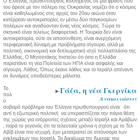
Ο Έλληνας πρωθυπουργός κολλημένος σε μια φράση που
του άρεσε με τον πόλεμο της Ουκρανίας νομίζει ότι ο κόσμος
είναι καθηλωμένος στις αρχές του 20ου αιώνα όταν
κατέρρεαν αυτοκρατορίες εν μέσω δύο παγκοσμίων
πολέμων και αναδύονταν ένας νέος κόσμος. Τώρα το
σκηνικό είναι τελείως διαφορετικό. Η Τουρκία δεν είναι
αυτοκρατορία, ούτε σε αποσύνθεση, είναι ανερχόμενη
περιφερειακή δύναμη,με προβλήματα σίγουρα, αλλά με
πολιτική, οικονομική και διπλωματική ισχύ πολλαπλάσια της
Ελλάδας. Ο Μητσοτάκης πιστεύει ότι όσο η Ελλάδα
παριστάνει τη νέα Πολιτεία των ΗΠΑ είναι ασφαλής και
σίγουρη. Λάθος. Όπως έκανε λάθος και το Ισραήλ απέναντι
σε δυνάμεις υποδεέστερες μάλιστα.
Γάζα, η νέα Γκερνίκα
Το
►
πολ
Ανακοινώσεις
ύ
σοβαρό πρόβλημα του Έλληνα πρωθυπουργού είναι ότι
αντί η εξωτερική πολιτική να υπερασπίζεται την πάγια θέση
της χώρας για ισόρροπες σχέσεις μεταξύ Ισραήλ και Αράβων
, παρά το γεγονός ότι τα τελευταία χρόνια η σχέση με το Τελ
Αβίβ είναι πιο ισχυρή, έχει μετατραπεί σε σπόνσορα των
εγκλημάτων του Ισραήλ. Το δικαίωμα της Άμυνας του