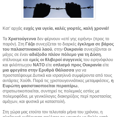
Κατ’ αρχάς
ευχές για υγεία, καλές γιορτές, καλή χρονιά!
Τα
Χριστούγεννα
δεν φέρνουν «επί γης ειρήνη» (προς το
παρόν). Στη
Γάζα
συνεχίζεται το διαρκές
έγκλημα σε βάρος
του παλαιστινιακού λαού
, στην
Ουκρανία
συνεχίζονται οι
μάχες σε έναν
αδιέξοδο πλέον πόλεμο για τη Δύση
,
στέλνουμε και
εμείς οι θλιβεροί συγγενείς
του ειρηνόφιλου
και φιλόπτωχου
ΝΑΤΟ
είτε
οπλισμό προς Ουκρανία
είτε
μια φρεγάτα στην Ερυθρά Θάλασσα
για να
προστατέψουμε Δυτικά και ισραηλινά συμφέροντα από τους
αντάρτες Χούθι. Παρά τις χριστουγεννιάτικες μεταμφιέσεις,
η
Ευρώπη φασιστικοποείται περαιτέρω
,
στρατιωτικοποιείται, συντηρεί τις πολεμικές εστίες με
πολεμοφόδια, με γενικόλογες διακηρύξεις περί προστασίας
αμάχων, και φυσικά με καταστολή.
Στη χώρα μας ετούτο τον τελευταίο μήνα του χρόνου, η