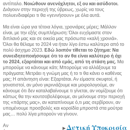
αντίπαλο.
Νοιώθουν ανενόχλητοι, εξ ου και ασύδοτοι.
Διάγουν στην περιοχή της ύβρεως, χωρίς να τους
πολυενδιαφέρει τι θα «γεννήσουν» με όλα αυτά.
Μα είναι ώρα για τέτοια λόγια, χρονιάρες μέρες; Μάλλον
είναι, με την εξής συμπλήρωση: Όλοι ευχόμαστε στον
διπλανό μας και σε οικεία μας πρόσωπα «καλή χρονιά».
Όλοι θα θέλαμε το 2024 να ήταν λίγο έστω καλύτερο από το
πολύ άσχημο 2023.
Εδώ λοιπόν τίθεται το ζήτημα: Να
συνειδητοποιήσουμε ότι το αν θα είναι καλύτερο ή όχι
το 2024, εξαρτάται και από εμάς, από τη στάση μας.
Μα
μπορούμε να κάνουμε κάτι; Μπορούμε να αλλάξουμε τα
πράγματα; Μετράει η γνώμη μας ή το τι θα κάνει ο καθένας
μας; Η απάντηση είναι: Εξαρτάται. Αν είμαστε σκυφτοί, ή
γονατιστοί, αν μόνο γκρινιάζουμε και μοιρολογούμε, αν
κάνουμε ότι δεν καταλαβαίνουμε τι γίνεται, αν νομίζουμε ότι
κάπως θα την κουτσοβολέψουμε, αν μείνουμε στην περιοχή
της «πάρτης μας», αν καταπίνουμε ό,τι μας σερβίρουν, αν
υπομένουμε προσβολές και κοροϊδία μπροστά στα μούτρα
μας… πολύ λίγα μπορούν να γίνουν.
Δυτική Υποκρισία
Αν
►