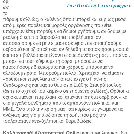
όμ
Του Βασίλη Γιαουρδήμου
ως
το
πάρουμε αλλιώς, ο καθένας όπου μπορεί και κυρίως μέσα
από μικρές παρέες και μορφές οργάνωσης που είτε
υπάρχουν είτε μπορούμε να δημιουργήσουμε, αν δούμε με
ρεαλισμό και πιο θαρραλέα τα προβλήματα, αν
αποφασίσουμε να μην είμαστε σκυφτοί, αν απαιτήσουμε
σεβασμό και αξιοπρέπεια, αν δηλαδή τα κατακτήσουμε αυτά
και τα επιβάλλουμε απέναντι στους Δυνάστες μας… τότε ναι,
μπορεί να τους κόψουμε τη φόρα, μπορούμε να
κατακτήσουμε δικαιώματα και χώρους, μπορούμε να
αλλάξουμε ρότα. Μπορούμε πολλά. Χρειάζεται να είμαστε
«όρθιοι και επιφυλακτικοί» όπως έλεγε ο Γιάννης
Θεοδωράκης και μας το θύμισε ο Στάθης Σταυρόπουλος
(δείτε το σχετικό του κείμενο σε επόμενες σελίδες). Όρθιοι κι
όχι σκυμμένοι, επιφυλακτικοί απέναντι σε ό,τι σερβίρουν και
στα μεγάλα συνθήματα που τσαμπουνάνε πολιτικοί και
ΜΜΕ. Όλα υπό την κρίση μας, και κυρίως με γνώμονα τις
ανάγκες μας για μια αξιοπρεπή ζωή, που μας την
τσαλαπατάνε ανενόχλητοι και θορυβώδεις.
Καλή χρονιά! Αξιοπρέπεια! Όρθιοι
και επιφυλακτικοί! Να