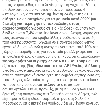
αλαζονική κυβέρνηση φούλαρε τις μηχανές με βολές κατά
ριπάς: νομοσχέδια, τροπολογίες αργά τη νύχτα, αυξήσεις
μισθών υπουργών και υφυπουργών, προσφορά 4
«επιλογών» για τα
υπερτιμημένα τιμολόγια της ΔΕΗ
,
αύξηση των εισιτηρίων για τα μουσεία κατά 300% (και
διάταξη για περιηγήσεις πολυτελείας στους
αρχαιολογικούς χώρους σε ε
ιδικές ώρες), αύξηση των
διοδίων
κατά 7,4% από 1ης Ιανουαρίου. Ακόμη, νόμος για
τους μετανάστες που κρύβει άλλες προθέσεις από αυτές
που διακηρύσσονται (δηλαδή να εισάγεται αθρόα φτηνό
εργατικό δυναμικό ενώ η ανεργία είναι πάνω από 10% στη
χώρα), μεταρρυθμίσεις για τον απόδημο ελληνισμό και την
επιστολική ψήφο, σχεδιασμοί για επικύρωση απαράδεκτων
παραχωρήσεων κυριαρχίας σε ΝΑΤΟ και Τουρκία
. Και
εξάπλωση της βίας, ι
διωτικοποίηση ΑΕΙ-Υγείας, διάλυση
υποδομών, ατιμωρησία
των υπευθύνων, μεγάλο φαγοπότι
από τη συστηματική
εκποίηση της δημόσιας περιουσίας
,
τροπολογίες τελευταίας στιγμής που επιτρέπουν στα funds
και τους servicers να
αρπάζουν τα σπίτια
των
δανειοληπτών. Μόλις προχθές, με τη συμβολή των ΜΑΤ,
έγινε έξωση οικογένειας στα Πετράλωνα στην Αθήνα, ενώ
είχε προηγηθεί η έξωση συμπολίτη μας στη Χαλκιδική.
Μαρσάρουν επιδεικτικά και νομίζουν ότι δεν έχουν κανέναν