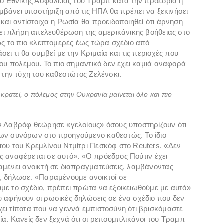
λιο Εθνικής Ασφάλειας του Τραμπ κατά την προεδρία η
αμβάνει υποστήριξη από τις ΗΠΑ θα πρέπει να ξεκινήσει
και αντίστοιχα η Ρωσία θα προειδοποιηθεί ότι άρνηση
άνει πλήρη απελευθέρωση της αμερικάνικης βοήθειας στο
 ως το πιο «λεπτομερές έως τώρα σχέδιο από
ει τι θα συμβεί με την Κριμαία και τις περιοχές που
του πολέμου. Το πιο σημαντικό δεν έχει καμιά αναφορά
 την τύχη του καθεστώτος Ζελένσκι.
κρατεί, ο πόλεμος στην Ουκρανία μαίνεται όλο και πιο
ών Λαβρόφ θεώρησε «γελοίους» όσους υποστηρίζουν ότι
ων συνόρων στο προηγούμενο καθεστώς. Το ίδιο
ου του Κρεμλίνου Ντμίτρι Πεσκόφ στο Reuters. «Δεν
βώς αναφέρεται σε αυτό». «Ο πρόεδρος Πούτιν έχει
αμένει ανοικτή σε διαπραγματεύσεις, λαμβάνοντας
», δήλωσε. «Παραμένουμε ανοικτοί σε
με το σχέδιο, πρέπει πρώτα να εξοικειωθούμε με αυτό»
 αφήνουν οι ρωσικές δηλώσεις σε ένα σχέδιο που δεν
ει τίποτα που να γεννά εμπιστοσύνη ότι βρισκόμαστε
α. Κανείς δεν ξεχνά ότι οι ρεπουμπλικάνοι του Τραμπ