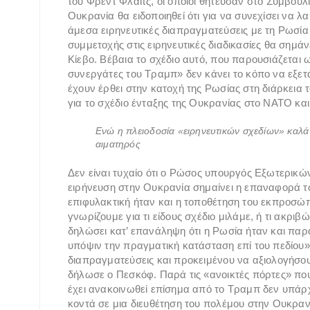
του Φρεντ Φλάιτς, οι οποίοι θήτευσαν στο Συμβού
Ουκρανία θα ειδοποιηθεί ότι για να συνεχίσει να λ
άμεσα ειρηνευτικές διαπραγματεύσεις με τη Ρωσία 
συμμετοχής στις ειρηνευτικές διαδικασίες θα σημ
Κίεβο. Βέβαια το σχέδιο αυτό, που παρουσιάζεται
συνεργάτες του Τραμπ» δεν κάνει το κόπο να εξετάσ
έχουν έρθει στην κατοχή της Ρωσίας στη διάρκεια 
για το σχέδιο ένταξης της Ουκρανίας στο ΝΑΤΟ και
Ενώ η πλειοδοσία «ειρηνευτικών σχεδίων» καλά 
αιματηρός
Δεν είναι τυχαίο ότι ο Ρώσος υπουργός Εξωτερικ
ειρήνευση στην Ουκρανία σημαίνει η επαναφορά τ
επιφυλακτική ήταν και η τοποθέτηση του εκπροσώπ
γνωρίζουμε για τι είδους σχέδιο μιλάμε, ή τι ακρι
δηλώσει κατ’ επανάληψη ότι η Ρωσία ήταν και παρ
υπόψιν την πραγματική κατάσταση επί του πεδίου
διαπραγματεύσεις και προκειμένου να αξιολογήσου
δήλωσε ο Πεσκόφ. Παρά τις «ανοικτές πόρτες» που
έχει ανακοινωθεί επίσημα από το Τραμπ δεν υπάρχ
κοντά σε μια διευθέτηση του πολέμου στην Ουκρανί