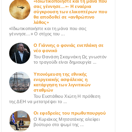
«Ιδιωτικοποιήστε και τη μάνα που
σας γέννησε…»- Η εναέρια
σύγκρουση των ελικοπτέρων που
θα αποδοθεί σε «ανθρώπινο
λάθος»
«Ιδιωτικοποιήστε και τη μάνα που σας
γέννησε…» Ο στίχος του ...
Ο Γιάννης ο φονιάς ενεπλάκη σε
νέο φονικό
Του Θανάση Σκαμνάκη Ως γνωστόν
το τραγούδι είναι δημιουργία ...
Υπονόμευση της εθνικής
ενεργειακής ασφάλειας η
κατάργηση των λιγνιτικών
σταθμών
Του Ευστάθιου Χιώτη Η πρόθεση
της ΔΕΗ να μετατρέψει το ...
Οι εφεδρείες του πρωθυπουργού
Ο Κυριάκος Μητσοτάκης αλείφει
βούτυρο στο ψωμί της ...