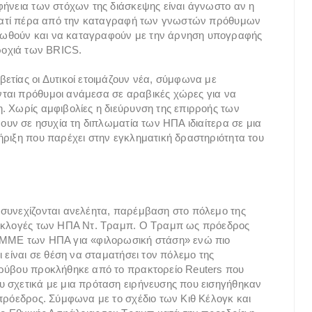
φήνεια των στόχων της διάσκεψης είναι άγνωστο αν η
 Γιατί πέρα από την καταγραφή των γνωστών πρόθυμων
ρωθούν και να καταγραφούν με την άρνηση υπογραφής
τροχιά των BRICS.
ετίας οι Δυτικοί ετοιμάζουν νέα, σύμφωνα με
ται πρόθυμοι ανάμεσα σε αραβικές χώρες για να
. Χωρίς αμφιβολίες η διεύρυνση της επιρροής των
νουν σε ησυχία τη διπλωματία των ΗΠΑ ιδιαίτερα σε μια
ήριξη που παρέχει στην εγκληματική δραστηριότητα του
 συνεχίζονται ανελέητα, παρέμβαση στο πόλεμο της
ς εκλογές των ΗΠΑ Ντ. Τραμπ. Ο Τραμπ ως πρόεδρος
α ΜΜΕ των ΗΠΑ για «φιλορωσική στάση» ενώ πιο
ι είναι σε θέση να σταματήσει τον πόλεμο της
ορύβου προκλήθηκε από το πρακτορείο Reuters που
υ σχετικά με μια πρόταση ειρήνευσης που εισηγήθηκαν
 πρόεδρος. Σύμφωνα με το σχέδιο των Κιθ Κέλογκ και