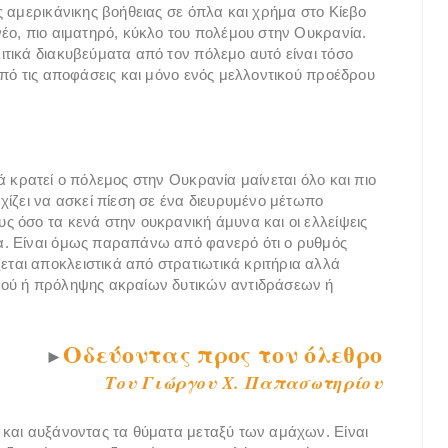
ς αμερικάνικης βοήθειας σε όπλα και χρήμα στο Κίεβο
έο, πιο αιματηρό, κύκλο του πολέμου στην Ουκρανία.
τικά διακυβεύματα από τον πόλεμο αυτό είναι τόσο
από τις αποφάσεις και μόνο ενός μελλοντικού προέδρου
 κρατεί ο πόλεμος στην Ουκρανία μαίνεται όλο και πιο
χίζει να ασκεί πίεση σε ένα διευρυμένο μέτωπο
 όσο τα κενά στην ουκρανική άμυνα και οι ελλείψεις
α. Είναι όμως παραπάνω από φανερό ότι ο ρυθμός
αι αποκλειστικά από στρατιωτικά κριτήρια αλλά
μού ή πρόληψης ακραίων δυτικών αντιδράσεων ή
Οδεύοντας προς τον όλεθρο
►
Του Γιώργου X. Παπασωτηρίου
 και αυξάνοντας τα θύματα μεταξύ των αμάχων. Είναι