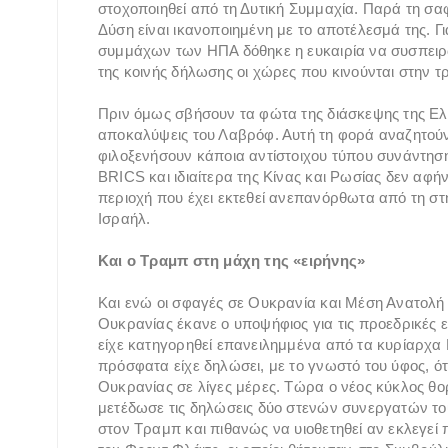
στοχοποιηθεί από τη Δυτική Συμμαχία. Παρά τη σα
Δύση είναι ικανοποιημένη με το αποτέλεσμά της.
συμμάχων των ΗΠΑ δόθηκε η ευκαιρία να συσπει
της κοινής δήλωσης οι χώρες που κινούνται στην 
Πριν όμως σβήσουν τα φώτα της διάσκεψης της Ελβ
αποκαλύψεις του Λαβρόφ. Αυτή τη φορά αναζητούν
φιλοξενήσουν κάποια αντίστοιχου τύπου συνάντηση
BRICS και ιδιαίτερα της Κίνας και Ρωσίας δεν αφή
περιοχή που έχει εκτεθεί ανεπανόρθωτα από τη στ
Ισραήλ.
Και ο Τραμπ στη μάχη της «ειρήνης»
Και ενώ οι σφαγές σε Ουκρανία και Μέση Ανατολή
Ουκρανίας έκανε ο υποψήφιος για τις προεδρικέ
είχε κατηγορηθεί επανειλημμένα από τα κυρίαρχ
πρόσφατα είχε δηλώσει, με το γνωστό του ύφος, ότ
Ουκρανίας σε λίγες μέρες. Τώρα ο νέος κύκλος θ
μετέδωσε τις δηλώσεις δύο στενών συνεργατών το
στον Τραμπ και πιθανώς να υιοθετηθεί αν εκλεγεί