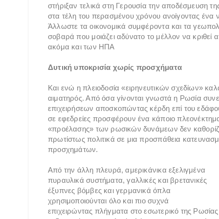
στήριξαν τελικά στη Γερουσία την αποδέσμευση τη
στα τέλη του περασμένου χρόνου ανοίγοντας ένα ν
Άλλωστε τα οικονομικά συμφέροντα και τα γεωπολι
σοβαρά που μοιάζει αδύνατο το μέλλον να κριθεί 
ακόμα και των ΗΠΑ
Δυτική υποκρισία χωρίς προσχήματα
Και ενώ η πλειοδοσία «ειρηνευτικών σχεδίων» καλά
αιματηρός. Από όσα γίνονται γνωστά η Ρωσία συνε
επιχειρήσεων αποσκοπώντας κέρδη επί του εδάφους
σε εφεδρείες προσφέρουν ένα κάποιο πλεονέκτημ
«προέλασης» των ρωσικών δυνάμεων δεν καθορίζετ
πρωτίστως πολιτικά σε μια προσπάθεια κατευνασ
προσχημάτων.
Από την άλλη πλευρά, αμερικάνικα εξελιγμένα
πυραυλικά συστήματα, γαλλικές και βρετανικές
έξυπνες βόμβες και γερμανικά όπλα
χρησιμοποιούνται όλο και πιο συχνά
επιχειρώντας πλήγματα στο εσωτερικό της Ρωσίας