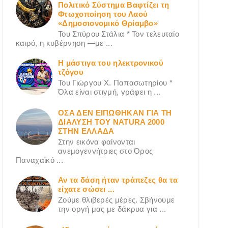
Πολιτικό Σύστημα Βαφτίζει τη
Φτωχοποίηση του Λαού
«Δημοσιονομικό Θρίαμβο»
Του Σπύρου Στάλια * Τον τελευταίο
καιρό, η κυβέρνηση —με ...
Η μάστιγα του ηλεκτρονικού
τζόγου
Του Γιώργου X. Παπασωτηρίου *
Όλα είναι στιγμή, γράφει η ...
ΟΣΑ ΔΕN ΕΙΠΩΘΗΚΑΝ ΓΙΑ ΤΗ
ΔΙΑΛΥΣΗ ΤΟΥ NATURA 2000
ΣΤΗΝ ΕΛΛΑΔΑ
Στην εικόνα φαίνονται
ανεμογεννήτριες στο Όρος
Παναχαϊκό ...
Αν τα δάση ήταν τράπεζες θα τα
είχατε σώσει ...
Ζούμε θλιβερές μέρες. Σβήνουμε
την οργή μας με δάκρυα για ...