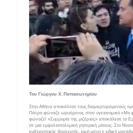
Του Γιώργου X. Παπασωτηρίου
Στην Αθήνα αποκάλεσε τους διαμαρτυρόμενους «μει
Πάτρα φώναζε ωρυόμενος στον υγειονομικό «Μη φ
φώναζε! «Συμμορία της μιζέριας» αποκάλεσε το Ερ
σε μια εμφυλιοπολεμική ρητορική μίσους. Στο Νοσο
κυβερνητικός βουλευτής, ειμή μόνο η ειδική μονά