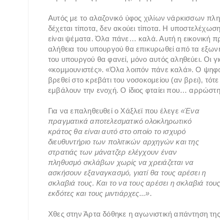
Αυτός με το αλαζονικό ύφος χιλίων νάρκισσων πλη
δέχεται τίποτα, δεν ακούει τίποτα. Η υποστελέχωση
είναι ψέματα. Όλα πάνε… καλά. Αυτή η εικονική πρ
αλήθεια του υπουργού θα επικυρωθεί από τα εξωνη
του υπουργού θα φανεί, μόνο αυτός αληθεύει. Οι για
«κομμουνιστές». «Όλα λοιπόν πάνε καλά». Ο ψηφο
βρεθεί στο κρεβάτι του νοσοκομείου (αν βρει), τ
εμβάλουν την ενοχή. Ο ίδιος φταίει που… αρρώστη
Για να επαληθευθεί ο Χάξλεϊ που έλεγε
«Ένα
πραγματικά αποτελεσματικό ολοκληρωτικό
κράτος θα είναι αυτό στο οποίο το ισχυρό
διευθυντήριο των πολιτικών αρχηγών και της
στρατιάς των μάνατζερ ελέγχουν έναν
πληθυσμό σκλάβων χωρίς να χρειάζεται να
ασκήσουν εξαναγκασμό, γιατί θα τους αρέσει η
σκλαβιά τους. Και το να τους αρέσει η σκλαβιά το
εκδότες και τους μιντιάρχες...»
.
Χθες στην Άρτα δόθηκε η αγωνιστική απάντηση της