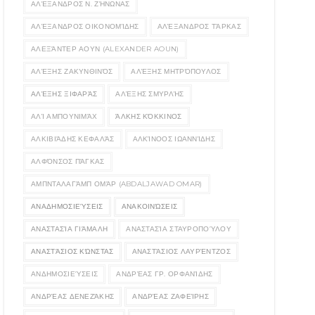
ΑΛΈΞΑΝΔΡΟΣ Ν. ΖΉΝΩΝΑΣ
ΑΛΈΞΑΝΔΡΟΣ ΟΙΚΟΝΟΜΊΔΗΣ
ΑΛΈΞΑΝΔΡΟΣ ΤΆΡΚΑΣ
ΑΛΕΞΆΝΤΕΡ ΑΟΥΝ (ALEXANDER AOUN)
ΑΛΈΞΗΣ ΖΑΚΥΝΘΙΝΌΣ
ΑΛΈΞΗΣ ΜΗΤΡΌΠΟΥΛΟΣ
ΑΛΈΞΗΣ ΞΙΦΑΡΆΣ
ΑΛΈΞΗΣ ΣΜΥΡΛΉΣ
ΑΛΊ ΑΜΠΟΥΝΙΜΆΧ
ΆΛΚΗΣ ΚΌΚΚΙΝΟΣ
ΑΛΚΙΒΙΆΔΗΣ ΚΕΦΑΛΆΣ
ΑΛΚΊΝΟΟΣ ΙΩΑΝΝΊΔΗΣ
ΑΛΦΌΝΣΟΣ ΠΆΓΚΑΣ
ΑΜΠΝΤΑΛΑΓΆΜΠ ΟΜΆΡ (ABDALJAWAD OMAR)
ΑΝΑΔΗΜΟΣΙΕΎΣΕΙΣ
ΑΝΑΚΟΙΝΏΣΕΙΣ
ΑΝΑΣΤΑΣΊΑ ΓΙΆΜΑΛΗ
ΑΝΑΣΤΑΣΊΑ ΣΤΑΥΡΟΠΟΎΛΟΥ
ΑΝΑΣΤΆΣΙΟΣ ΚΏΝΣΤΑΣ
ΑΝΑΣΤΆΣΙΟΣ ΛΑΥΡΈΝΤΖΟΣ
ΑΝΔΗΜΟΣΙΕΎΣΕΙΣ
ΑΝΔΡΈΑΣ ΓΡ. ΟΡΦΑΝΊΔΗΣ
ΑΝΔΡΈΑΣ ΔΕΝΕΖΆΚΗΣ
ΑΝΔΡΈΑΣ ΖΑΦΕΊΡΗΣ