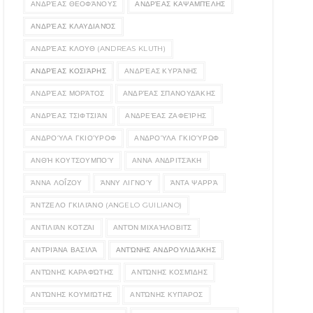
ΑΝΔΡΈΑΣ ΘΕΟΦΆΝΟΥΣ
ΑΝΔΡΈΑΣ ΚΑΨΑΜΠΈΛΗΣ
ΑΝΔΡΈΑΣ ΚΛΑΥΔΙΑΝΌΣ
ΑΝΔΡΈΑΣ ΚΛΟΥΘ (ANDREAS KLUTH)
ΑΝΔΡΈΑΣ ΚΟΣΙΆΡΗΣ
ΑΝΔΡΈΑΣ ΚΥΡΆΝΗΣ
ΑΝΔΡΈΑΣ ΜΟΡΆΤΟΣ
ΑΝΔΡΈΑΣ ΣΠΑΝΟΥΔΆΚΗΣ
ΑΝΔΡΈΑΣ ΤΣΙΦΤΣΙΆΝ
ΑΝΔΡΕΈΑΣ ΖΑΦΕΊΡΗΣ
ΑΝΔΡΟΎΛΑ ΓΚΙΟΎΡΟΦ
ΑΝΔΡΟΎΛΑ ΓΚΙΟΎΡΩΦ
ΑΝΘΉ ΚΟΥΤΣΟΥΜΠΟΎ
ΑΝΝΑ ΑΝΔΡΙΤΣΆΚΗ
ΆΝΝΑ ΛΟΪ́ΖΟΥ
ΆΝΝΥ ΛΙΓΝΟΎ
ΆΝΤΑ ΨΑΡΡΆ
ΆΝΤΖΕΛΟ ΓΚΙΛΙΆΝΟ (ANGELO GUILIANO)
ΑΝΤΙΛΙΆΝ ΚΟΤΖΆΙ
ΑΝΤΌΝ ΜΙΧΑΉΛΟΒΙΤΣ
ΑΝΤΡΙΆΝΑ ΒΑΣΙΛΆ
ΑΝΤΏΝΗΣ ΑΝΔΡΟΥΛΙΔΆΚΗΣ
ΑΝΤΏΝΗΣ ΚΑΡΑΦΏΤΗΣ
ΑΝΤΏΝΗΣ ΚΟΣΜΊΔΗΣ
ΑΝΤΏΝΗΣ ΚΟΥΜΙΏΤΗΣ
ΑΝΤΏΝΗΣ ΚΥΠΆΡΟΣ