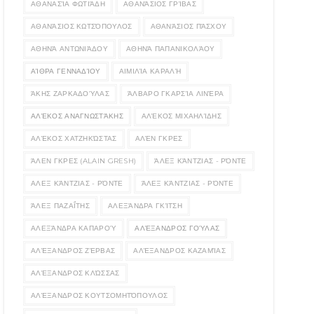
ΑΘΑΝΑΣΊΑ ΦΩΤΙΆΔΗ
ΑΘΑΝΆΣΙΟΣ ΓΡΊΒΑΣ
ΑΘΑΝΆΣΙΟΣ ΚΩΤΣΌΠΟΥΛΟΣ
ΑΘΑΝΆΣΙΟΣ ΠΆΣΧΟΥ
ΑΘΗΝΆ ΑΝΤΩΝΙΆΔΟΥ
ΑΘΗΝΆ ΠΑΠΑΝΙΚΟΛΆΟΥ
ΑΊΘΡΑ ΓΕΝΝΑΔΊΟΥ
ΑΙΜΙΛΊΑ ΚΑΡΑΛΉ
ΆΚΗΣ ΖΑΡΚΑΔΟΎΛΑΣ
ΆΛΒΑΡΟ ΓΚΑΡΣΊΑ ΛΙΝΈΡΑ
ΑΛΈΚΟΣ ΑΝΑΓΝΩΣΤΆΚΗΣ
ΑΛΈΚΟΣ ΜΙΧΑΗΛΊΔΗΣ
ΑΛΈΚΟΣ ΧΑΤΖΗΚΏΣΤΑΣ
ΑΛΈΝ ΓΚΡΕΣ
ΆΛΕΝ ΓΚΡΕΣ (ALAIN GRESH)
ΆΛΕΞ ΚΆΝΤΖΙΑΣ - ΡΌΝΤΕ
ΑΛΕΞ ΚΆΝΤΖΙΑΣ - ΡΌΝΤΕ
ΆΛΕΞ ΚΆΝΤΖΙΑΣ - ΡΌΝΤΕ
ΆΛΕΞ ΠΑΖΑΪ́ΤΗΣ
ΑΛΕΞΆΝΔΡΑ ΓΚΊΤΣΗ
ΑΛΕΞΆΝΔΡΑ ΚΑΠΑΡΟΎ
ΑΛΈΞΑΝΔΡΟΣ ΓΟΎΛΑΣ
ΑΛΈΞΑΝΔΡΟΣ ΖΈΡΒΑΣ
ΑΛΈΞΑΝΔΡΟΣ ΚΑΖΑΜΊΑΣ
ΑΛΈΞΑΝΔΡΟΣ ΚΛΏΣΣΑΣ
ΑΛΈΞΑΝΔΡΟΣ ΚΟΥΤΣΟΜΗΤΌΠΟΥΛΟΣ