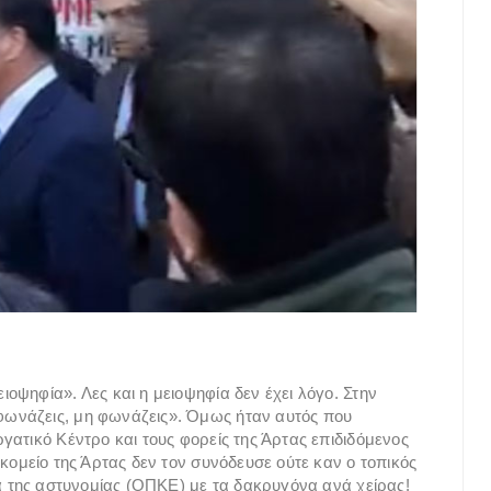
οψηφία». Λες και η μειοψηφία δεν έχει λόγο. Στην
ωνάζεις, μη φωνάζεις». Όμως ήταν αυτός που
γατικό Κέντρο και τους φορείς της Άρτας επιδιδόμενος
κομείο της Άρτας δεν τον συνόδευσε ούτε καν ο τοπικός
δα της αστυνομίας (ΟΠΚΕ) με τα δακρυγόνα ανά χείρας!