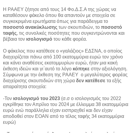
Η ΡΑΑΕΥ ζήτησε από τους 14 Φο.Δ.Σ.Α της χώρας να
καταθέσουν φάκελο όπου θα απαντούν με στοιχεία σε
συγκεκριμένα ερωτήματα όπως για παράδειγμα το
ποσοστό ανακύκλωσης
των σκουπιδιών, το
ποσοστό
ταφής
, τις συνολικές ποσότητες που συγκεντρώνονται και
βέβαια τον
ισολογισμό
του κάθε φορέα.
Ο φάκελος που κατέθεσε ο «γαλάζιος» ΕΔΣΝΑ, ο οποίος
διαχειρίζεται πάνω από 100 εκατομμύρια ευρώ τον χρόνο
και κάνει αναθέσεις εκατομμυρίων ευρώ, ήταν μια κακή
έκθεση ιδεών και γι΄αυτό το λόγο
κόπηκε
στην αξιολόγηση.
Σύμφωνα με την έκθεση της ΡΑΑΕΥ ο μεγαλύτερος φορέας
διαχείρισης σκουπιδιών στη χώρα
δεν κατέθεσε
τα εξής
απαραίτητα στοιχεία:
-Τον
ισολογισμό του 2023
(σ.σ ο ισολογισμός του 2022
εγκρίθηκε τον Απρίλιο του 2024 με έλλειμμα 38 εκατομμύρια
ευρώ ενώ παράλληλα είχαν εισπραχθεί και δεν είχαν
αποδοθεί στον ΕΟΑΝ από το τέλος ταφής 34 εκατομμύρια
ευρώ)