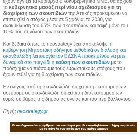
έχουν αγγίξει τα κυρίαρχα φιλοκυβερνητικά ΜΜΕ, θα αρχίσει
το
κυβερνητικό μασάζ περί νέου σχεδιασμού για τη
διαχείριση των σκουπιδιών
της Αττικής προκειμένου να
επιτευχθεί ο στόχος μέσα σε 5 χρόνια, το 2030, για
ανακύκλωση του 65% των σκουπιδιών και ταφή μόνο του
10% του συνόλου των σκουπιδιών.
Και βέβαια όπως το neostrategy έχει αποκαλύψει
η
κυβέρνηση Μητσοτάκη οδήγησε μεθοδικά σε διάλυση και
σκανδαλώδη λειτουργία τον ΕΔΣΝΑ προκειμένου να μπει
δυναμικά στο παιγνίδι η
καύση των σκουπιδιών
με το
πρόσχημα να πιάσουμε τους ευρωπαϊκούς στόχους που
έχουν τεθεί για τη διαχείριση των σκουπιδιών.
Εν ολίγοις από τη σκανδαλώδη διαχείριση εκατομμυρίων
οδεύουμε σε σκανδαλώδη διαχείριση δισεκατομμυρίων
ευρώ σε βάρος της δημόσιας υγείας και του περιβάλλοντος.
Πηγή:
neostrategy.gr