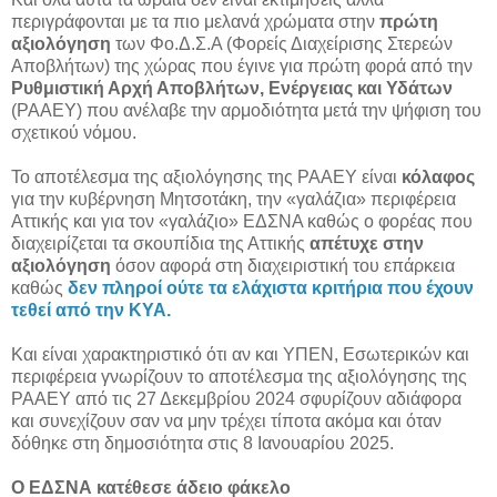
περιγράφονται με τα πιο μελανά χρώματα στην
πρώτη
αξιολόγηση
των Φο.Δ.Σ.Α (Φορείς Διαχείρισης Στερεών
Αποβλήτων) της χώρας που έγινε για πρώτη φορά από την
Ρυθμιστική Αρχή Αποβλήτων, Ενέργειας και Υδάτων
(ΡΑΑΕΥ) που ανέλαβε την αρμοδιότητα μετά την ψήφιση του
σχετικού νόμου.
Το αποτέλεσμα της αξιολόγησης της ΡΑΑΕΥ είναι
κόλαφος
για την κυβέρνηση Μητσοτάκη, την «γαλάζια» περιφέρεια
Αττικής και για τον «γαλάζιο» ΕΔΣΝΑ καθώς ο φορέας που
διαχειρίζεται τα σκουπίδια της Αττικής
απέτυχε στην
αξιολόγηση
όσον αφορά στη διαχειριστική του επάρκεια
καθώς
δεν πληροί ούτε τα ελάχιστα κριτήρια που έχουν
τεθεί από την ΚΥΑ.
Και είναι χαρακτηριστικό ότι αν και ΥΠΕΝ, Εσωτερικών και
περιφέρεια γνωρίζουν το αποτέλεσμα της αξιολόγησης της
ΡΑΑΕΥ από τις 27 Δεκεμβρίου 2024 σφυρίζουν αδιάφορα
και συνεχίζουν σαν να μην τρέχει τίποτα ακόμα και όταν
δόθηκε στη δημοσιότητα στις 8 Ιανουαρίου 2025.
Ο ΕΔΣΝΑ κατέθεσε άδειο φάκελο