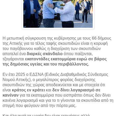
Η μετωπική σύγκρουση της κυβέρνησης με τους 66 δήμους
της Αττικής για το τέλος ταφής σκουπιδιών είναι η κορυφή
του παγόβουνου καθώς η διαχείριση των σκουπιδιών
αποτελεί ένα
διαρκές σκάνδαλο
όπου παίζονται,
τζογάρονται
εκατοντάδες εκατομμύρια ευρώ σε βάρος
της δημόσιας υγείας και του περιβάλλοντος.
Εν έτει 2025 ο ΕΔΣΝΑ (Ειδικός Διαβαθμιδικός Σύνδεσμος
Νομού Αττικής), ο μεγαλύτερος φορέας διαχείρισης
σκουπιδιών της χώρας αποδεικνύεται και με στοιχεία ότι
είναι
κράτος εν κράτει
και
δεν δίνει λογαριασμό σε
κανέναν
για τα εκατομμύρια που εισπράττει όπως δεν δίνει
κανένα λογαριασμό και για το τι γίνονται τα σκουπίδια από τη
στιγμή που φεύγουν από την πόρτα μας.
Και όλα αυτά τα ωραία δεν είναι εκτιμήσεις αλλά