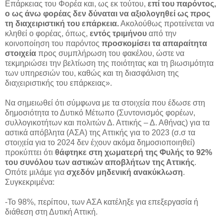
Επάρκειας του Φορέα και, ως εκ τούτου,
επί του παρόντος,
ο ως άνω φορέας δεν δύναται να αξιολογηθεί ως προς
τη διαχειριστική του επάρκεια.
Ακολούθως προτείνεται να
κληθεί ο φορέας, όπως,
εντός τριμήνου
από την
κοινοποίηση του παρόντος
προσκομίσει τα απαραίτητα
στοιχεία
προς συμπλήρωση του φακέλου, ώστε να
τεκμηριώσει την βελτίωση της ποιότητας και τη βιωσιμότητα
των υπηρεσιών του, καθώς και τη διασφάλιση της
διαχειριστικής του επάρκειας».
Να σημειωθεί ότι σύμφωνα με τα στοιχεία που έδωσε στη
δημοσιότητα το Δυτικό Μέτωπο (Συντονισμός φορέων,
συλλογικοτήτων και πολιτών Δ. Αττικής – Δ. Αθήνας) για τα
αστικά απόβλητα (ΑΣΑ) της Αττικής για το 2023 (σ.σ τα
στοιχεία για το 2024 δεν έχουν ακόμα δημοσιοποιηθεί)
προκύπτει ότι
θάφτηκε στη χωματερή της Φυλής το 92%
του συνόλου των αστικών αποβλήτων της Αττικής
.
Οπότε μιλάμε για
σχεδόν μηδενική ανακύκλωση
.
Συγκεκριμένα:
-Το 98%, περίπου, των ΑΣΑ κατέληξε για επεξεργασία ή
διάθεση στη Δυτική Αττική.