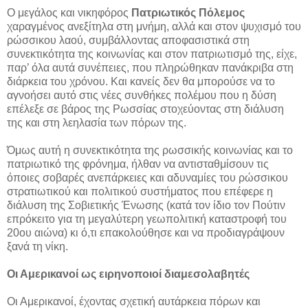
Ο μεγάλος και νικηφόρος
Πατριωτικός Πόλεμος
χαραγμένος ανεξίτηλα στη μνήμη, αλλά και στον ψυχισμό του
ρώσσικου λαού, συμβάλλοντας αποφασιστικά στη
συνεκτικότητα της κοινωνίας και στον πατριωτισμό της, είχε,
παρ’ όλα αυτά συνέπειες, που πληρώθηκαν πανάκριβα στη
διάρκεια του χρόνου. Και κανείς δεν θα μπορούσε να το
αγνοήσει αυτό στις νέες συνθήκες πολέμου που η δύση
επέλεξε σε βάρος της Ρωσσίας στοχεύοντας στη διάλυση
της και στη λεηλασία των πόρων της.
Όμως αυτή η συνεκτικότητα της ρωσσικής κοινωνίας και το
πατριωτικό της φρόνημα, ήλθαν να αντισταθμίσουν τις
όποιες σοβαρές ανεπάρκειες και αδυναμίες του ρώσσικου
στρατιωτικού και πολιτικού συστήματος που επέφερε η
διάλυση της Σοβιετικής Ένωσης (κατά τον ίδιο τον Πούτιν
επρόκειτο για τη μεγαλύτερη γεωπολιτική καταστροφή του
20ου αιώνα) κι ό,τι επακολούθησε και να προδιαγράψουν
ξανά τη νίκη.
Οι Αμερικανοί
ως ειρηνοποιοί διαμεσολαβητές
Οι Αμερικανοί, έχοντας σχετική αυτάρκεια πόρων και