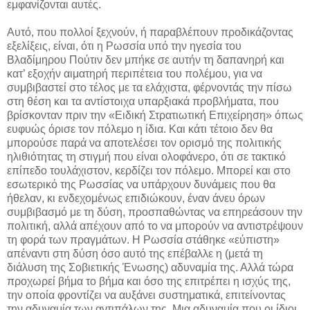
εμφανίζονται αυτές.
Αυτό, που πολλοί ξεχνούν, ή παραβλέπουν προδικάζοντας
εξελίξεις, είναι, ότι η Ρωσσία υπό την ηγεσία του
Βλαδίμηρου Πούτιν δεν μπήκε σε αυτήν τη δαπανηρή και
κατ’ εξοχήν αιματηρή περιπέτεια του πολέμου, για να
συμβιβαστεί στο τέλος με τα ελάχιστα, φέρνοντάς την πίσω
στη θέση και τα αντίστοιχα υπαρξιακά προβλήματα, που
βρίσκονταν πριν την «Ειδική Στρατιωτική Επιχείρηση» όπως
ευφυώς όρισε τον πόλεμο η ίδια. Και κάτι τέτοιο δεν θα
μπορούσε παρά να αποτελέσει τον ορισμό της πολιτικής
ηλιθιότητας τη στιγμή που είναι ολοφάνερο, ότι σε τακτικό
επίπεδο τουλάχιστον, κερδίζει τον πόλεμο. Μπορεί και στο
εσωτερικό της Ρωσσίας να υπάρχουν δυνάμεις που θα
ήθελαν, κι ενδεχομένως επιδιώκουν, έναν άνευ όρων
συμβιβασμό με τη δύση, προσπαθώντας να επηρεάσουν την
πολιτική, αλλά απέχουν από το να μπορούν να αντιστρέψουν
τη φορά των πραγμάτων. Η Ρωσσία στάθηκε «εύπιστη»
απέναντι στη δύση όσο αυτό της επέβαλλε η (μετά τη
διάλυση της Σοβιετικής Ένωσης) αδυναμία της. Αλλά τώρα
προχωρεί βήμα το βήμα και όσο της επιτρέπει η ισχύς της,
την οποία φροντίζει να αυξάνει συστηματικά, επιτείνοντας
την αδυναμία των αντιπάλων της. Μια αδυναμία που οι ίδιοι,