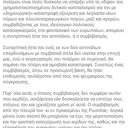
πολέμου είναι πολύ δύσκολο να υπάρξει υπό τη «δίψα» του
χρηματιστικοποιημένου δυτικού καπιταλισμού για την με
«δημιουργική» καταστροφή εξεύρεση και λεηλασία νέων
πόρων και πλουτοπαραγωγικών πηγών, μαζί και αγορών,
συμβαδίζοντας με τους ιδεολογικο-πολιτικούς
καταναγκασμούς στο φαντασιακό των ευρωπαίων, απομένει
η συντριπτική ήττα του αντιπάλου, ή ο συμβιβασμός.
Συντριπτική ήττα του ενός εκ των δύο αντιπάλων
υπερδυνάμεων με συμβατικά όπλα δεν νοείται στην εποχή
μας, ενώ ο εκτροχιασμός του πολέμου σε πυρηνικό, θα
σημάνει την πλήρη και αμοιβαία καταστροφή. Συνεπώς ένας
συμβιβασμός, έστω σε προσωρινή βάση, θα ήταν
επιθυμητός τουλάχιστον από τους πιο ψύχραιμους της
σύγκρουσης.
Παρ’ όλα αυτά, ο όποιος συμβιβασμός δεν συμφέρει αυτόν
που κερδίζει, ανεξάρτητα εάν δυσκολεύεται να επιτύχει τους
στόχους του και χρειάζεται χρόνο γι’ αυτό. Ο συμβιβασμός
από την πλευρά του -κι εν προκειμένω της Ρωσσίας- λογικά
μόνον έναν σκοπό θα μπορούσε να έχει, την μεγιστοποίηση
και την οριστική κατοχύρωση των κερδών της, καθώς και την
εξασφάλιση του αναγκαίου χρόνου για την πλήρη