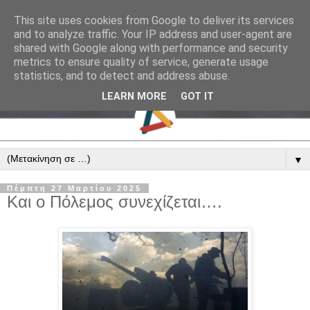
This site uses cookies from Google to deliver its services
and to analyze traffic. Your IP address and user-agent are
shared with Google along with performance and security
metrics to ensure quality of service, generate usage
statistics, and to detect and address abuse.
LEARN MORE
GOT IT
▼
Πέμπτη 27 Μαρτίου 2025
Και ο Πόλεμος συνεχίζεται….