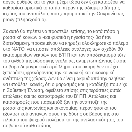
αργός ρυθμός και το γιατί μέχρι τώρα δεν έχει καταφέρει να
καθαρίσει οριστικά το τοπίο, πέραν της αδιαμφισβήτητης
ισχύος του αντιπάλου, που χρησιμοποιεί την Ουκρανία ως
proxy (πληρεξούσιο).
Σε αυτό θα πρέπει να προστεθεί επίσης, το κατά πόσο η
ρωσσική κοινωνία -και φυσικά η ηγεσία της- θα ήταν
διατεθειμένη, προκειμένου να κηρύξει ολοκληρωτικό πόλεμο
στο ΝΑΤΟ, να υποστεί απώλειες ανάλογες των σχεδόν 30
εκατομμυρίων νεκρών του Β’ΠΠ και τον αποδεκατισμό τότε
του ανθού της ρώσσικης νεολαίας, αντιμετωπίζοντας έκτοτε
σοβαρό δημογραφικό πρόβλημα, που ακόμη δεν το έχει
ξεπεράσει, φρενάροντας την κοινωνική και οικονομική
ανάπτυξη της χώρας. Δεν θα είναι μακρυά από την αλήθεια
να υποθέσει κανείς, ότι ο μαρασμός και η κατάληξη που είχε
η Σοβιετική Ένωση, οφείλετο επίσης στις τεράστιες αυτές
απώλειες και τις καταστροφές του Β’ ΠΠ. Απώλειες και
καταστροφές που παρεμπόδιζαν την ανάπτυξη της
ρωσσικής κοινωνίας και οικονομίας, πέραν φυσικά του
εξοντωτικού ανταγωνισμού της δύσης σε βάρος της στο
πλαίσιο του ψυχρού πολέμου και της ανελαστικότητας του
σοβιετικού καθεστώτος.