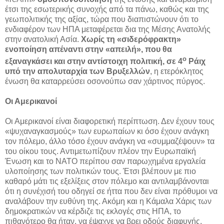
έτσι της εσωτερικής συνοχής από τα πάνω, καθώς και της
γεωπολιτικής της αξίας, τώρα που διαπιστώνουν ότι το
ενδιαφέρον των ΗΠΑ μεταφέρεται δια της Μέσης Ανατολής
στην ανατολική Ασία.
Χωρίς τη «σιδερόφρακτη»
ενοποίηση απέναντι στην «απειλή», που θα
ο
εξαναγκάσει και στην αντίστοιχη πολιτική, σε 4
Ράιχ
υπό την απολυταρχία των Βρυξελλών
, η ετερόκλητος
ένωση θα καταρρεύσει οσονούπω σαν χάρτινος πύργος.
Οι Αμερικανοί
Οι Αμερικανοί είναι διαφορετική περίπτωση. Δεν έχουν τους
«ψυχαναγκασμούς» των ευρωπαίων κι όσο έχουν ανάγκη
τον πόλεμο, άλλο τόσο έχουν ανάγκη να «συμμαζέψουν» τα
του οίκου τους. Αντιμετωπίζουν πλέον την Ευρωπαϊκή
Ένωση και το ΝΑΤΟ περίπου σαν παρωχημένα εργαλεία
υλοποίησης των πολιτικών τους. Έτσι βλέπουν με πιο
καθαρό μάτι τις εξελίξεις στον πόλεμο και αντιλαμβάνονται
ότι η συνέχισή του οδηγεί σε ήττα που δεν είναι πρόθυμοι να
αναλάβουν την ευθύνη της. Ακόμη και η Κάμαλα Χάρις των
δημοκρατικών να κέρδιζε τις εκλογές στις ΗΠΑ, το
πιθανότερο θα ήταν, να έψαχνε να βρει οδούς διαφυγής.