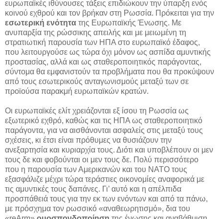
ευρωπαϊκές ιθύνουσες τάξεις επιδιώκουν την ύπαρξη ενός
κοινού εχθρού και τον βρήκαν στη Ρωσσία. Πρόκειται για την
εσωτερική ενότητα
της Ευρωπαϊκής Ένωσης. Με
ανυπαρξία της ρώσσικης απειλής και με μειωμένη τη
στρατιωτική παρουσία των ΗΠΑ στο ευρωπαϊκό έδαφος,
που λειτουργούσε ως τώρα όχι μόνον ως ασπίδα αμυντικής
προστασίας, αλλά και ως σταθεροποιητικός παράγοντας,
σύντομα θα εμφανιστούν τα προβλήματα που θα προκύψουν
από τους εσωτερικούς ανταγωνισμούς μεταξύ των σε
προϊούσα παρακμή ευρωπαϊκών κρατών.
Οι ευρωπαϊκές ελίτ χρειάζονται εξ ίσου τη Ρωσσία ως
εξωτερικό εχθρό, καθώς και τις ΗΠΑ ως σταθεροποιητικό
παράγοντα, για να αισθάνονται ασφαλείς στις μεταξύ τους
σχέσεις, κι έτσι είναι πρόθυμες να θυσιάζουν την
ανεξαρτησία και κυριαρχία τους. Διότι και υποβλέπουν οι μεν
τους δε και φοβούνται οι μεν τους δε. Πολύ περισσότερο
που η παρουσία των Αμερικανών και του ΝΑΤΟ τους
εξασφάλιζε μέχρι τώρα τεράστιες οικονομίες αναφορικά με
τις αμυντικές τους δαπάνες. Γι’ αυτό και η απέλπιδα
προσπάθειά τους για την εκ των ενόντων και από τα πάνω,
με πρόσχημα τον ρωσσικό «αναθεωρητισμό», δια του
«reArm»
ομοσπονδοποίηση
της ένωσης και αναβάθμιση