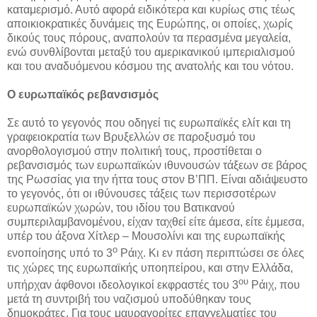
καταμερισμό. Αυτό αφορά ειδικότερα και κυρίως στις τέως
αποικιοκρατικές δυνάμεις της Ευρώπης, οι οποίες, χωρίς
δικούς τους πόρους, αναπολούν τα περασμένα μεγαλεία,
ενώ συνθλίβονται μεταξύ του αμερικανικού ιμπεριαλισμού
και του αναδυόμενου κόσμου της ανατολής και του νότου.
Ο ευρωπαϊκός ρεβανσισμός
Σε αυτό το γεγονός που οδηγεί τις ευρωπαϊκές ελίτ και τη
γραφειοκρατία των Βρυξελλών σε παροξυσμό του
ανορθολογισμού στην πολιτική τους, προστίθεται ο
ρεβανσισμός των ευρωπαϊκών ιθυνουσών τάξεων σε βάρος
της Ρωσσίας για την ήττα τους στον Β’ΠΠ. Είναι αδιάψευστο
το γεγονός, ότι οι ιθύνουσες τάξεις των περισσοτέρων
ευρωπαϊκών χωρών, του ιδίου του Βατικανού
συμπεριλαμβανομένου, είχαν ταχθεί είτε άμεσα, είτε έμμεσα,
υπέρ του άξονα Χίτλερ – Μουσολίνι και της ευρωπαϊκής
ο
ενοποίησης υπό το 3
Ράιχ. Κι εν πάση περιπτώσει σε όλες
τις χώρες της ευρωπαϊκής υποηπείρου, και στην Ελλάδα,
ου
υπήρχαν άφθονοι ιδεολογικοί εκφραστές του 3
Ράιχ, που
μετά τη συντριβή του ναζισμού υποδύθηκαν τους
δημοκράτες. Για τους μαυραγορίτες επαγγελματίες του