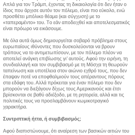
Απλά για τον Τράμπ, έχοντας τη δικαιολογία ότι δεν ήταν ο
ίδιος που άρχισε αυτόν τον πόλεμο, είναι πιο εύκολο, ενώ
προσθέτει μπόλικο θέαμα (και σύγχυση) με το
«ταπεραμέντο» του. Tο εάν αποδειχθεί και αποτελεσματικός
είναι πρόωρο να εικάσουμε.
Με όλα αυτά όμως δημιουργείται σοβαρό πρόβλημα στους
ευρωπαίους ιθύνοντες που δυσκολεύονται να βρουν
τρόπους να το αντιμετωπίσουν, με τον πόλεμο πλέον να
αποτελεί ανάγκη επιβίωσης γι’ αυτούς. Αφού την ειρήνη, τη
συνδιαλλαγή και τον συμβιβασμό με τη Μόσχα τη θεωρούν
ταπείνωση και υποτέλεια στον αιώνιο εχθρό τους, που δεν
έπαψαν ποτέ να εποφθαλμιούν τους απέραντους πόρους
στα εδάφη του. Αλλά πρόκειται για έναν πόλεμο που δεν
μπορούν να διεξάγουν δίχως τους Αμερικανούς και έτσι
βρίσκονται σε βαθύ αδιέξοδο, με τη ρητορεία, αλλά και τις
πολιτικές τους να προσλαμβάνουν κωμικοτραγικό
χαρακτήρα.
Συντριπτική ήττα, ή συμβιβασμός;
Αφού διαπιστώνουμε, ότι αναίρεση των βασικών αιτιών του