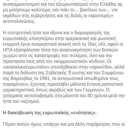
αντικομμουνισμού και του εξευρωπαϊσμού στην Ελλάδα, ας
μη μιλήσουμε καλύτερα, σόι πάει το… βασίλειο των… ντε
γκρέδων στις κυβερνήσεις και τις δεξιές κι «αριστερές»
αντιπολιτεύσεις.
Η συντριπτική ήττα του άξονα και ο διαμοιρασμός της
ευρωπαϊκής υποηπείρου στην αμερικανική και ρωσσική
επιρροή έγινε αναγκαστικά ανεκτή από τις ίδιες ελίτ, αφού οι
ΗΠΑ εξασφάλισαν τόσο την ανασυγκρότηση των δυτικών
χωρών από τις καταστροφές του πολέμου, όσο και την
προστασία τους από τον «κομμουνιστικό» κίνδυνο. Οι
«ανατολικοευρωπαίοι» υποτάχθηκαν στην «αρκούδα», αλλά
παρά τη διάλυση της Σοβιετικής Ένωσης και του Συμφώνου
της Βαρσοβίας το 1991, τα αντιρωσσικά απωθημένα τους
παραμένουν, έχοντας προσλάβει μάλιστα έντονα ρατσιστικά
χαρακτηριστικά, όπως ακριβώς και των Γερμανών. Ο
χιτλερικός αντισλαβισμός στα μέγιστά του 80 χρόνια μετά την
ήττα του ναζισμού.
Η διακύβευση της ευρωπαϊκής «ενότητας».
Πέραν αυτών όμως υπάρχει και μια άλλη παράμετρος που οι