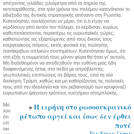
απέχοντας χιλιάδες χιλιόμετρα από το σημείο της
αντιπαράθεσης, στα τρία χρόνια του πολέμου κατενόησαν το
αδιέξοδο της δυτικής στρατηγικής απέναντι στη Ρωσσία.
Κατενόησαν, τουλάχιστον εν μέρει, ότι ό,τι είχαν να
κερδίσουν από αυτόν τον πόλεμο, το κέρδισαν, κυρίως
καθυποτάσσοντας περαιτέρω τις ευρωπαϊκές χώρες,
καθιστώντας τες εξαρτώμενες από τους δικούς τους
ενεργειακούς πόρους, εκτός φυσικά της πώλησης
πανάκριβων οπλικών συστημάτων. Κατενόησαν όμως, ότι
στο εξής η συμμετοχή τους μόνον φύρα θα ήταν γι’ αυτούς.
Μη διατεθειμένοι να αποδεχθούν την ευθύνη μιας ήδη
διαφαινόμενης ήττας στο πεδίο με απρόβλεπτες
γεωπολιτικές επιπτώσεις σε βάρος τους, υπό τη νέα
διοίκηση Τράμπ, καθώς και μη καθορίζοντας τις πολιτικές
τους από την ιδεολογία και τον ρεβανσισμό των κρυφοναζί
ευρωπαίων ψάχνουν τρόπους ευσχήμου απεμπλοκής.
Η ειρήνη στο ρωσοουκρανικό
Μο
►
λον
μέτωπο αργεί και ίσως δεν έρθει
ότι
ποτέ
υπ
οκι
Του Νίκου Σίμου