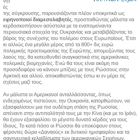
νητ
ές
της σύγκρουσης, παρουσιάζονται πλέον υποκριτικά ως
ειρηνοποιοί διαμεσολαβητές
, προσπαθώντας μάλιστα να
κερδοσκοπήσουν ασύστολα με τα εναπομείναντα
περιουσιακά στοιχεία της Ουκρανίας και μεταβιβάζοντας το
βάρος της συνέχισης του πολέμου στους Ευρωπαίους. Έτσι
κι αλλιώς ένα μεγάλο μέρος από τα 800+ δις ευρώ
πολεμικής προετοιμασίας της Ευρώπης, απομυζώντας τους
λαούς της, θα κατευθυνθεί αναγκαστικά στις αμερικάνικες
πολεμικές βιομηχανίες. Ενώ θα τους είναι ακόμη πιο
προσοδοφόρο να κάνουν μπίζνες με τους Ρώσσους στην
Αρκτική και αλλού, αποκαθιστώντας έστω κι εν μέρει τις
σχέσεις μαζί τους.
Αν μάλιστα οι Αμερικανοί ανταλλάσσοντας, όπως
ενδεχομένως πιστεύουν, την Ουκρανία, κατορθώσουν, να
εξασφαλίσουν μια πιο ουδέτερη στάση της Ρωσσίας
απέναντι στην αντιπαλότητά τους με την Κίνα (και με το Ιράν),
θα έχουν εξασφαλίσει το μέγιστο δυνατό κέρδος για τους
ίδιους. Το κατά πόσο οι Ρώσσοι θα υποκύψουν στους
φέροντες δώρα «Δαναούς» εκ δυτικού ημισφαιρίου και τα
σαγηνευτικά κελαϊδίσματα των αμερικανικών Σειρήνων,