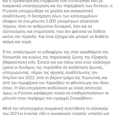
και η προκαταρκτική συμφωνία που επιτεύχθηκε εκεί με
ουκρανική υπαναχώρηση και την παρέμβαση των δυτικών, η
Ρωσσία υποχρεώθηκε σε μεγάλη και αναγκαστική
αναδίπλωση. Η διατήρηση όλων των κατειλημμένων
εδαφών σε ένα μέτωπο 2.000 χιλιομέτρων απαιτούσε
πόρους τόσο σε ανθρώπινο δυναμικό, όσο και σε
εξοπλισμούς και επιμελητεία, που δεν φαίνεται να διέθετε
εκείνη την περίοδο. Και είναι ζήτημα εάν μπορεί να διαθέτει
ακόμη και τώρα.
Έτσι, επικέντρωσε το ενδιαφέρον της στην εκκαθάριση του
Ντονμπάς και κυρίως της παραλιακής ζώνης της Αζοφικής
(Μαριούπολη κτλ). Έκτοτε και για πάνω από έναν ολόκληρο
χρόνο οι δυνάμεις της περιήλθαν σε κατάσταση άμυνας,
υποχωρώντας, πέραν της αρχικής αναδίπλωσης τον
Απρίλιο του 2022, από το βόρειο τμήμα της Χερσώνας και
από την περιφέρεια του Χαρκόβου το φθινόπωρο του ίδιου
έτους. Η όλη επιχείρηση κινδύνευσε με ολική αποτυχία,
όμως οι Ρώσσοι κατάφεραν τελικά να σταθεροποιήσουν το
μέτωπο στην περίφημη πια «γραμμή Σουροβίκιν».
Μετά την αποτυχημένη ουκρανική αντεπίθεση το καλοκαίρι
του 2023 κι έχοντας ήδη ο ουκρανικός στρατός υποστεί μια