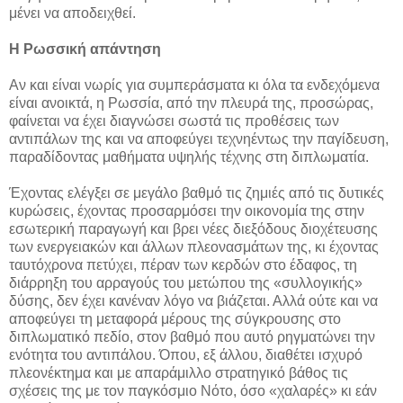
μένει να αποδειχθεί.
Η Ρωσσική απάντηση
Αν και είναι νωρίς για συμπεράσματα κι όλα τα ενδεχόμενα
είναι ανοικτά, η Ρωσσία, από την πλευρά της, προσώρας,
φαίνεται να έχει διαγνώσει σωστά τις προθέσεις των
αντιπάλων της και να αποφεύγει τεχνηέντως την παγίδευση,
παραδίδοντας μαθήματα υψηλής τέχνης στη διπλωματία.
Έχοντας ελέγξει σε μεγάλο βαθμό τις ζημιές από τις δυτικές
κυρώσεις, έχοντας προσαρμόσει την οικονομία της στην
εσωτερική παραγωγή και βρει νέες διεξόδους διοχέτευσης
των ενεργειακών και άλλων πλεονασμάτων της, κι έχοντας
ταυτόχρονα πετύχει, πέραν των κερδών στο έδαφος, τη
διάρρηξη του αρραγούς του μετώπου της «συλλογικής»
δύσης, δεν έχει κανέναν λόγο να βιάζεται. Αλλά ούτε και να
αποφεύγει τη μεταφορά μέρους της σύγκρουσης στο
διπλωματικό πεδίο, στον βαθμό που αυτό ρηγματώνει την
ενότητα του αντιπάλου. Όπου, εξ άλλου, διαθέτει ισχυρό
πλεονέκτημα και με απαράμιλλο στρατηγικό βάθος τις
σχέσεις της με τον παγκόσμιο Νότο, όσο «χαλαρές» κι εάν