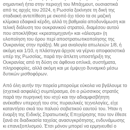
σημαντική ήττα στην περιοχή του Μπάχμουτ, ουσιαστικά
από τις αρχές του 2024, η Ρωσσία ξεκίνησε τη δική της
σταδιακή αντεπίθεση με σκοπό όχι τόσο τα σε μαζική
κλίμακα εδαφικά κέρδη, αλλά τη βαθμιαία αποδυνάμωση και
τελική διάλυση του ουκρανικού στρατού, διαμέσου αυτού
που αποκλήθηκε «κρεατομηχανή» και «άλεσμα» (η
υλοποίηση του όρου περί αποστρατιωτικοποίησης της
Ουκρανίας στην πράξη). Με μια αναλογία απωλειών 1/8, ή
ακόμη και 1/10, η πλάστιγγα άρχισε να γέρνει αποφασιστικά
υπέρ της Ρωσσίας, παρά την άπλετη υποστήριξη της
Ουκρανίας από τη δύση σε άφθονα οπλικά, συστήματα,
πληροφορίες, αλλά ακόμη και με έμψυχο δυναμικό μέσω
δυτικών μισθοφόρων.
Από όλη αυτήν την πορεία μπορούμε εύκολα να βγάλουμε το
(σχετικά ασφαλές) συμπέρασμα, ότι ο ρώσσικος στρατός
παρά την πυρηνική του ισχύ και την αδιαμφισβήτητη
ανέκαθεν υπεροχή του στις πυραυλικές τεχνολογίες, είχε
καταντήσει σκιά του παλιού σοβιετικού εαυτού του. Ήταν η
έναρξη της Ειδικής Στρατιωτικής Επιχείρησης που τον έθεσε
ξανά σε διαδικασία ταχείας ανασυγκρότησης, ενδυνάμωσης
κι επανεξοπλισμού. Έτσι μόνον μπορεί να ερμηνευθεί ο