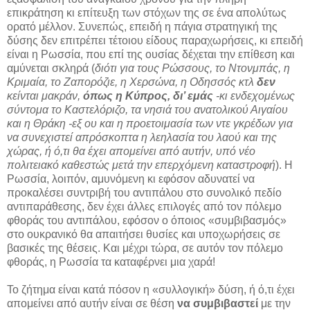
επικράτηση κι επίτευξη των στόχων της σε ένα απολύτως
ορατό μέλλον. Συνεπώς, επειδή η πάγια στρατηγική της
δύσης δεν επιτρέπει τέτοιου είδους παραχωρήσεις, κι επειδή
είναι η Ρωσσία, που επί της ουσίας δέχεται την επίθεση και
αμύνεται σκληρά (
διότι για τους Ρώσσους, το Ντονμπάς, η
Κριμαία, το Ζαπορόζιε, η Χερσώνα, η Οδησσός κτλ
δεν
κείνται μακράν,
όπως η Κύπρος, δι’ εμάς
-κι ενδεχομένως
σύντομα το Καστελόριζο, τα νησιά του ανατολικού Αιγαίου
και η Θράκη -εξ ου και η προετοιμασία των ντε γκρέδων για
να συνεχιστεί απρόσκοπτα η λεηλασία του λαού και της
χώρας, ή ό,τι θα έχει απομείνει από αυτήν, υπό νέο
πολιτειακό καθεστώς μετά την επερχόμενη καταστροφή
). Η
Ρωσσία, λοιπόν, αμυνόμενη κι εφόσον αδυνατεί να
προκαλέσει συντριβή του αντιπάλου στο συνολικό πεδίο
αντιπαράθεσης, δεν έχει άλλες επιλογές από τον πόλεμο
φθοράς του αντιπάλου, εφόσον ο όποιος «συμβιβασμός»
στο ουκρανικό θα απαιτήσει θυσίες και υποχωρήσεις σε
βασικές της θέσεις. Και μέχρι τώρα, σε αυτόν τον πόλεμο
φθοράς, η Ρωσσία τα καταφέρνει μια χαρά!
Το ζήτημα είναι κατά πόσον η «συλλογική» δύση, ή ό,τι έχει
απομείνει από αυτήν είναι σε θέση
να συμβιβαστεί
με την