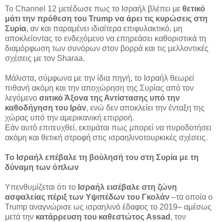
Το Channel 12 μετέδωσε πως το Ισραήλ βλέπει με
θετικό
μάτι την πρόθεση του Trump να άρει τις κυρώσεις στη
Συρία
, αν και παραμένει ιδιαίτερα επιφυλακτικό, μη
αποκλείοντας το ενδεχόμενο να επηρεάσει καθοριστικά τη
διαμόρφωση των συνόρων στον βορρά και τις μελλοντικές
σχέσεις με τον Sharaa.
Μάλιστα, σύμφωνα με την ίδια πηγή, το Ισραήλ θεωρεί
πιθανή ακόμη και την αποχώρηση της Συρίας από τον
λεγόμενο
σιιτικό Άξονα της Αντίστασης υπό την
καθοδήγηση του Ιράν
, ενώ δεν αποκλείει την ένταξη της
χώρας υπό την αμερικανική επιρροή.
Εάν αυτό επιτευχθεί, εκτιμάται πως μπορεί να πυροδοτήσει
ακόμη και θετική στροφή στις ισραηλινοτουρκικές σχέσεις.
Το Ισραήλ επέβαλε τη βούλησή του στη Συρία με τη
δύναμη των όπλων
Υπενθυμίζεται ότι το
Ισραήλ εισέβαλε στη ζώνη
ασφαλείας πέριξ των Υψιπέδων του Γκολάν
–τα οποία ο
Trump αναγνώρισε ως ισραηλινό έδαφος το 2019– αμέσως
μετά την
κατάρρευση του καθεστώτος Assad
, τον