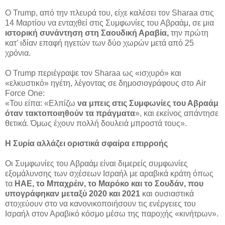
Ο Trump, από την πλευρά του, είχε καλέσει τον Sharaa στις
14 Μαρτίου να ενταχθεί στις Συμφωνίες του Αβραάμ, σε μια
ιστορική συνάντηση στη Σαουδική Αραβία,
την πρώτη
κατ’ ιδίαν επαφή ηγετών των δύο χωρών μετά από 25
χρόνια.
Ο Trump περιέγραψε τον Sharaa ως «ισχυρό» και
«ελκυστικό» ηγέτη, λέγοντας σε δημοσιογράφους στο Air
Force One:
«Του είπα: «Ελπίζω
να μπεις στις Συμφωνίες του Αβραάμ
όταν τακτοποιηθούν τα πράγματα
», και εκείνος απάντησε
θετικά. Όμως έχουν πολλή δουλειά μπροστά τους».
Η Συρία αλλάζει οριστικά σφαίρα επιρροής
Οι Συμφωνίες του Αβραάμ είναι διμερείς συμφωνίες
εξομάλυνσης των σχέσεων Ισραήλ με αραβικά κράτη όπως
τα
ΗΑΕ, το Μπαχρέιν, το Μαρόκο και το Σουδάν, που
υπογράφηκαν μεταξύ 2020 και 2021
και ουσιαστικά
στοχεύουν στο να κανονικοποιήσουν τις ενέργειες του
Ισραήλ στον Αραβικό κόσμο μέσω της παροχής «κινήτρων».