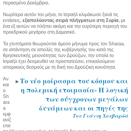
περασμένο Δεκέμβριο.
Νωρίτερα αυτόν τον μήνα, το Ισραήλ κλιμάκωσε ξανά τις
εντάσεις,
εξαπολύοντας σειρά πλήγματων στη Συρία,
με
ένα εξ αυτών να πλήττει ακόμη και την ευρύτερη περιοχή του
προεδρικού μεγάρου στη Δαμασκό.
Τα χτυπήματα θεωρούνται άμεσο μήνυμα προς τον Sharaa,
σε απάντηση σε απειλές της κυβέρνησής του κατά της
θρησκευτικής μειονότητας των Δρούζων, την οποία το
Ισραήλ έχει δεσμευθεί να προστατεύσει, επικαλούμενο
ιστορικούς δεσμούς με τη δική του Δρούζικη κοινότητα.
Το νέο μοίρασμα του κόσμου και
Αν
►
και
η πολεμική ετοιμασία- Η λογική
ο
των σύγχρονων μεγάλων
Sh
ara
δυνάμεων και οι πηγές της
a
εμφ
Του Γιάννη Χουβαρδά
ανίζ
εται