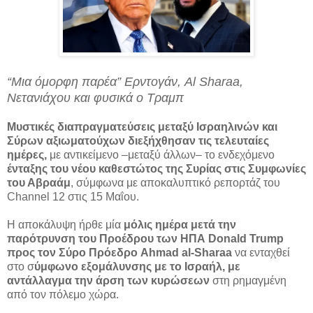
“Μια όμορφη παρέα” Ερντογάν, Al Sharaa,
Νετανιάχου και φυσικά ο Τραμπ
Μυστικές διαπραγματεύσεις μεταξύ Ισραηλινών και
Σύρων αξιωματούχων διεξήχθησαν τις τελευταίες
ημέρες,
με αντικείμενο –μεταξύ άλλων– το ενδεχόμενο
ένταξης του νέου καθεστώτος της Συρίας στις Συμφωνίες
του Αβραάμ
, σύμφωνα με αποκαλυπτικό ρεπορτάζ του
Channel 12 στις 15 Μαΐου.
Η αποκάλυψη ήρθε μία
μόλις ημέρα μετά την
παρότρυνση του Προέδρου των ΗΠΑ Donald Trump
προς τον Σύρο Πρόεδρο Ahmad al-Sharaa
να ενταχθεί
στο σ
ύμφωνο εξομάλυνσης με το Ισραήλ, με
αντάλλαγμα την άρση των κυρώσεων
στη ρημαγμένη
από τον πόλεμο χώρα.