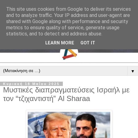
This site uses cookies from Google to deliver its services
and to analyze traffic. Your IP address and user-agent are
shared with Google along with performance and security
metrics to ensure quality of service, generate usage
statistics, and to detect and address abuse.
LEARN MORE
GOT IT
▼
Κυριακή 18 Μαΐου 2025
Μυστικές διαπραγματεύσεις Ισραήλ με
τον “τζιχαντιστή” Al Sharaa