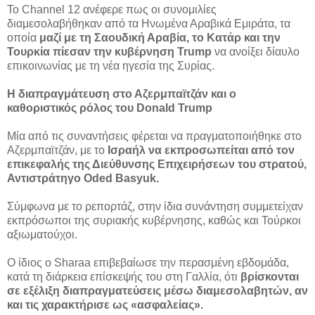
Το Channel 12 ανέφερε πως οι συνομιλίες
διαμεσολαβήθηκαν από τα Ηνωμένα Αραβικά Εμιράτα, τα
οποία
μαζί με τη Σαουδική Αραβία, το Κατάρ και την
Τουρκία πίεσαν την κυβέρνηση Trump
να ανοίξει δίαυλο
επικοινωνίας με τη νέα ηγεσία της Συρίας.
Η διαπραγμάτευση στο Αζερμπαϊτζάν και ο
καθοριστικός ρόλος του Donald Trump
Μία από τις συναντήσεις φέρεται να πραγματοποιήθηκε στο
Αζερμπαϊτζάν, με το
Ισραήλ να εκπροσωπείται από τον
επικεφαλής της Διεύθυνσης Επιχειρήσεων του στρατού,
Αντιστράτηγο Oded Basyuk.
Σύμφωνα με το ρεπορτάζ, στην ίδια συνάντηση συμμετείχαν
εκπρόσωποι της συριακής κυβέρνησης, καθώς και Τούρκοι
αξιωματούχοι.
Ο ίδιος ο Sharaa επιβεβαίωσε την περασμένη εβδομάδα,
κατά τη διάρκεια επίσκεψής του στη Γαλλία, ότι
βρίσκονται
σε εξέλιξη διαπραγματεύσεις μέσω διαμεσολαβητών, αν
και τις χαρακτήρισε ως «ασφαλείας».