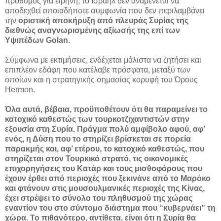
πρόθυμος για ειρήνη, το Ισραήλ δεν αναμένεται να
αποδεχθεί οποιαδήποτε συμφωνία που δεν περιλαμβάνει
την
οριστική αποκήρυξη από πλευράς Συρίας της
διεθνώς αναγνωρισμένης αξίωσής της επί των
Υψιπέδων Golan
.
Σύμφωνα με εκτιμήσεις, ενδέχεται μάλιστα να ζητήσει και
επιπλέον εδάφη που κατέλαβε πρόσφατα, μεταξύ των
οποίων και η στρατηγικής σημασίας κορυφή του Όρους
Hermon.
Όλα αυτά, βέβαια, προϋποθέτουν ότι θα παραμείνει το
κατοχικό καθεστώς των τουρκοτζιχαντιστών στην
εξουσία στη Συρία. Πράγμα πολύ αμφίβολο αφού, αφ’
ενός, η Δύση που το στηρίζει βρίσκεται σε πορεία
παρακμής και, αφ’ ετέρου, το κατοχικό καθεστώς, που
στηρίζεται στον Τουρκικό στρατό, τις οικονομικές
επιχορηγήσεις του Κατάρ και τους μισθοφόρους που
έχουν έρθει από περιοχές που ξεκινάνε από το Μαρόκο
και φτάνουν στις μουσουλμανικές περιοχές της Κίνας,
έχει στρέψει το σύνολο του πληθυσμού της χώρας
εναντίον του στο σύντομο διάστημα που “κυβερνάει” τη
χώρα. Το πιθανότερο, αντίθετα, είναι ότι η Συρία θα