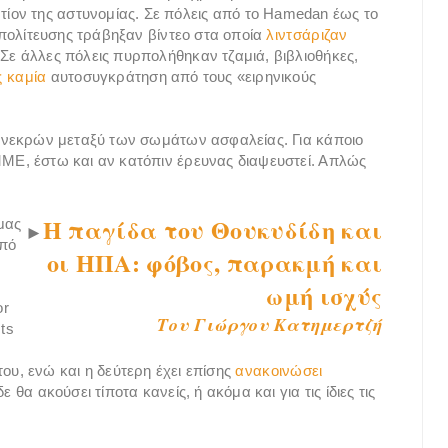
ον της αστυνομίας. Σε πόλεις από το Hamedan έως το
τιπολίτευσης τράβηξαν βίντεο στα οποία
λιντσάριζαν
ε άλλες πόλεις πυρπολήθηκαν τζαμιά, βιβλιοθήκες,
ς καμία
αυτοσυγκράτηση από τους «ειρηνικούς
00 νεκρών μεταξύ των σωμάτων ασφαλείας. Για κάποιο
ΜΜΕ, έστω και αν κατόπιν έρευνας διαψευστεί. Απλώς
Η παγίδα του Θουκυδίδη και
μας
►
από
οι ΗΠΑ: φόβος, παρακμή και
ωμή ισχύς
or
Του Γιώργου Κατημερτζή
ts
υ, ενώ και η δεύτερη έχει επίσης
ανακοινώσει
 θα ακούσει τίποτα κανείς, ή ακόμα και για τις ίδιες τις