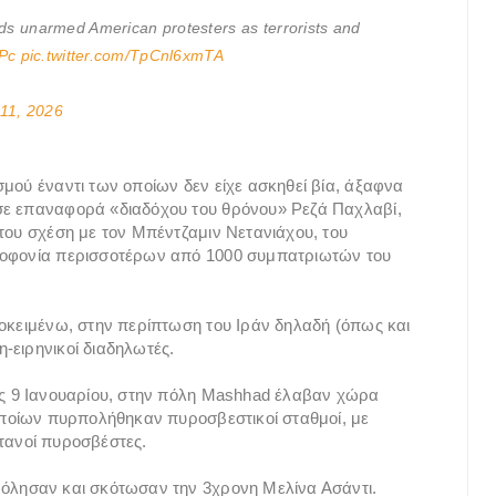
nds unarmed American protesters as terrorists and
WPc
pic.twitter.com/TpCnl6xmTA
11, 2026
σμού έναντι των οποίων δεν είχε ασκηθεί βία, άξαφνα
σε επαναφορά «διαδόχου του θρόνου» Ρεζά Παχλαβί,
 του σχέση με τον Μπέντζαμιν Νετανιάχου, του
ολοφονία περισσοτέρων από 1000 συμπατριωτών του
ροκειμένω, στην περίπτωση του Ιράν δηλαδή (όπως και
-ειρηνικοί διαδηλωτές.
ις 9 Ιανουαρίου, στην πόλη Mashhad έλαβαν χώρα
 οποίων πυρπολήθηκαν πυροσβεστικοί σταθμοί, με
τανοί πυροσβέστες.
βόλησαν και σκότωσαν την 3χρονη Μελίνα Ασάντι.