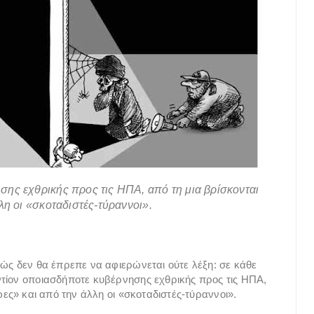
σης εχθρικής προς τις ΗΠΑ, από τη μια βρίσκονται
λη οι «σκοταδιστές-τύραννοι».
κώς δεν θα έπρεπε να αφιερώνεται ούτε λέξη: σε κάθε
ντίον οποιασδήποτε κυβέρνησης εχθρικής προς τις ΗΠΑ,
ωες» και από την άλλη οι «σκοταδιστές-τύραννοι».