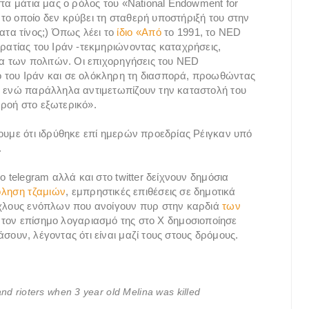
στα μάτια μας ο ρόλος του «National Endowment for
το οποίο δεν κρύβει τη σταθερή υποστήριξή του στην
ατα τίνος;) Όπως λέει το
ίδιο «Από
το 1991, το NED
ρατίας του Ιράν -τεκμηριώνοντας καταχρήσεις,
ία των πολιτών. Οι επιχορηγήσεις του NED
 του Ιράν και σε ολόκληρη τη διασπορά, προωθώντας
, ενώ παράλληλα αντιμετωπίζουν την καταστολή του
ροή στο εξωτερικό».
σουμε ότι ιδρύθηκε επί ημερών προεδρίας Ρέιγκαν υπό
.
ο telegram αλλά και στο twitter δείχνουν δημόσια
ληση τζαμιών
, εμπρηστικές επιθέσεις σε δημοτικά
 όχλους ενόπλων που ανοίγουν πυρ στην καρδιά
των
ον επίσημο λογαριασμό της στο X δημοσιοποίησε
σουν, λέγοντας ότι είναι μαζί τους στους δρόμους.
nd rioters when 3 year old Melina was killed