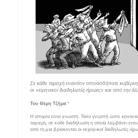
Σε κάθε ταραχή εναντίον οποιασδήποτε κυβέρνη
οι «ειρηνικοί διαδηλωτές-ήρωες» και από την άλ
Του Θέμη Τζήμα
*
Η ιστορία είναι γνωστή. Τόσο γνωστή ώστε κανονι
ταραχή, σε κάθε διαδήλωση η οποία λαμβάνει ενα
από τη μια βρίσκονται οι «ειρηνικοί διαδηλωτές-ήρ