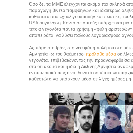
Όσο δε, τα ΜΜΕ ελέγχονται ακόμα πιο σκληρά από
παραγωγή βίντεο πάμφθηνων και ιδιαιτέρως αληθο
καθίσταται πιο «χουλιγουντιανή» και πειστική, τουλ
USA συγκίνηση. Κοντά σε αυτούς υπάρχει και μια 
τέτοια γεγονότα πάντα χρήσιμη «φυλή αριστερών» η
αποπειράται να λύσει παλιούς λογαριασμούς αγνο
Ας πάμε στο Ιράν, στη νέα φάση πολέμου στο μέτωπ
Αμνηστία -ω του θαύματος-
πρόλαβε μέσα
σε λίγε
γεγονότα, επιβεβαιώνοντας την προαναφερθείσα αφή
στο ότι ακόμα και η ίδια η Διεθνής Αμνηστία αναφέ
εντυπωσιακό πώς είναι δυνατό σε τέτοια «αυταρχικ
καθεστώτα να υπάρχουν μέσα σε λίγες ημέρες μη-ε