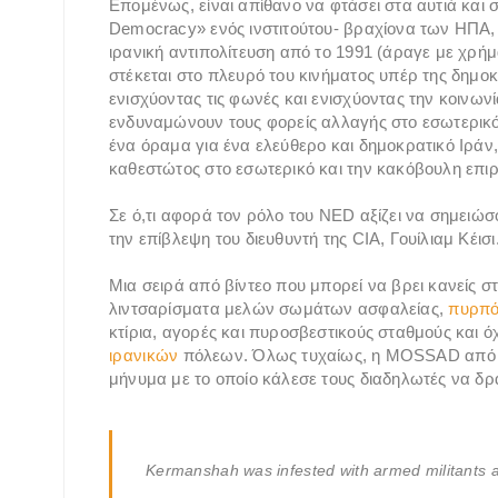
Επομένως, είναι απίθανο να φτάσει στα αυτιά και 
Democracy» ενός ινστιτούτου- βραχίονα των ΗΠΑ, 
ιρανική αντιπολίτευση από το 1991 (άραγε με χρήμ
στέκεται στο πλευρό του κινήματος υπέρ της δημοκ
ενισχύοντας τις φωνές και ενισχύοντας την κοινων
ενδυναμώνουν τους φορείς αλλαγής στο εσωτερικό
ένα όραμα για ένα ελεύθερο και δημοκρατικό Ιράν
καθεστώτος στο εσωτερικό και την κακόβουλη επιρ
Σε ό,τι αφορά τον ρόλο του NED αξίζει να σημειώ
την επίβλεψη του διευθυντή της CIA, Γουίλιαμ Κέισι
Μια σειρά από βίντεο που μπορεί να βρει κανείς στ
λιντσαρίσματα μελών σωμάτων ασφαλείας,
πυρπό
κτίρια, αγορές και πυροσβεστικούς σταθμούς και
ιρανικών
πόλεων. Όλως τυχαίως, η MOSSAD από τ
μήνυμα με το οποίο κάλεσε τους διαδηλωτές να δρά
Kermanshah was infested with armed militants a