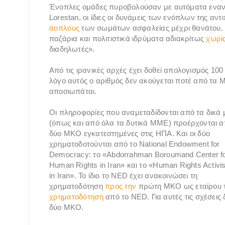
Ένοπλες ομάδες πυροβολούσαν με αυτόματα εναντί
Lorestan, οι ίδιες οι δυνάμεις των ενόπλων της αν
άοπλους
των σωμάτων ασφαλείας μέχρι θανάτου. Σ
παζάρια και πολιτιστικά ιδρύματα αδιακρίτως
χωρί
διαδηλωτές».
Από τις ιρανικές αρχές έχει δοθεί απολογισμός 1
λόγο αυτός ο αριθμός δεν ακούγεται ποτέ από τα 
αποσιωπάται.
Οι πληροφορίες που αναμεταδίδονται από τα δικά 
(όπως και από όλα τα δυτικά ΜΜΕ) προέρχονται 
δύο ΜΚΟ εγκατεστημένες στις ΗΠΑ. Και οι δύο
χρηματοδοτούνται από το National Endowment for
Democracy: το «Abdorrahman Boroumand Center f
Human Rights in Iran» και το «Human Rights Activis
in Iran». Το ίδιο το NED έχει ανακοινώσει τη
χρηματοδότηση
προς την
πρώτη ΜΚΟ ως εταίρου το
χρηματοδότηση
από το NED. Για αυτές τις σχέσεις δε
δύο ΜΚΟ.