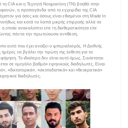
 τη CIA και η Τεχνητή Νοημοσύνη (ΤΝ) βοηθά στην
φανών, η προπαγάνδα από το εγχειρίδιο της CIA
άχιστον για όσες και όσους είναι εθισμένοι στη Made In
συνήθως και κατά τα λοιπά μικρής επιρροής αλλά σε
 οποία ανακαλύπτει είτε τη διαθεματικότητα είτε
ώντας πάντα την πρωτεύουσα αντίθεση.
ο αυτό που έχει ανοίξει ο ιμπεριαλισμός. Η Διεθνής
ς ημέρες να βγάλει την πρώτη της έκθεση για τα
γηση. Το ιδιαίτερο δεν είναι αυτό όμως. Συνίσταται
ρεται σε «μεγάλο βαθμό» ειρηνικούς διαδηλωτές. Είναι
ά», «δικτατορικά», «σκοταδιστικά» και «θεοκρατικά»
ιρηνικοί διαδηλωτές.