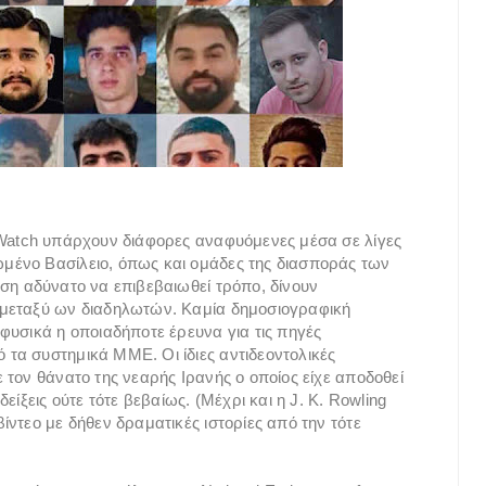
 Watch υπάρχουν διάφορες αναφυόμενες μέσα σε λίγες
μένο Βασίλειο, όπως και ομάδες της διασποράς των
ση αδύνατο να επιβεβαιωθεί τρόπο, δίνουν
 μεταξύ ων διαδηλωτών. Καμία δημοσιογραφική
φυσικά η οποιαδήποτε έρευνα για τις πηγές
τα συστημικά ΜΜΕ. Οι ίδιες αντιδεοντολικές
 τον θάνατο της νεαρής Ιρανής ο οποίος είχε αποδοθεί
ίξεις ούτε τότε βεβαίως. (Μέχρι και η J. K. Rowling
ντεο με δήθεν δραματικές ιστορίες από την τότε