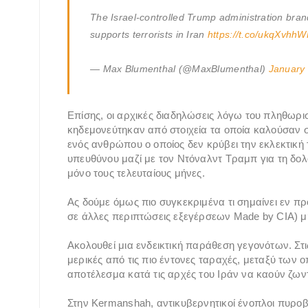
The Israel-controlled Trump administration bra
supports terrorists in Iran
https://t.co/ukqXvhh
— Max Blumenthal (@MaxBlumenthal)
January 
Επίσης, οι αρχικές διαδηλώσεις λόγω του πληθωρι
κηδεμονεύτηκαν από στοιχεία τα οποία καλούσαν 
ενός ανθρώπου ο οποίος δεν κρύβει την εκλεκτική
υπευθύνου μαζί με τον Ντόναλντ Τραμπ για τη δ
μόνο τους τελευταίους μήνες.
Ας δούμε όμως πιο συγκεκριμένα τι σημαίνει εν π
σε άλλες περιπτώσεις εξεγέρσεων Made by CIA) μη
Ακολουθεί μια ενδεικτική παράθεση γεγονότων. Στ
μερικές από τις πιο έντονες ταραχές, μεταξύ των
αποτέλεσμα κατά τις αρχές του Ιράν να καούν ζων
Στην Kermanshah, αντικυβερνητικοί ένοπλοι πυρο