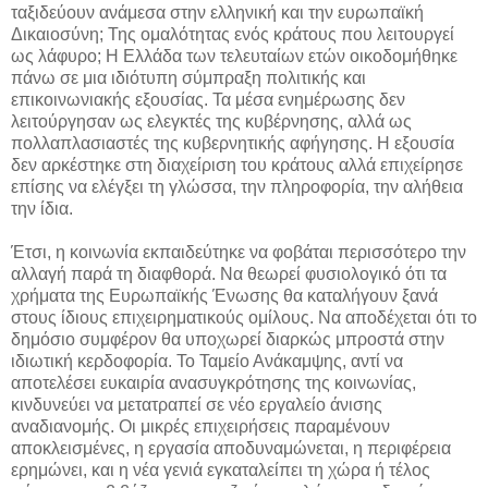
ταξιδεύουν ανάμεσα στην ελληνική και την ευρωπαϊκή
Δικαιοσύνη; Της ομαλότητας ενός κράτους που λειτουργεί
ως λάφυρο; Η Ελλάδα των τελευταίων ετών οικοδομήθηκε
πάνω σε μια ιδιότυπη σύμπραξη πολιτικής και
επικοινωνιακής εξουσίας. Τα μέσα ενημέρωσης δεν
λειτούργησαν ως ελεγκτές της κυβέρνησης, αλλά ως
πολλαπλασιαστές της κυβερνητικής αφήγησης. Η εξουσία
δεν αρκέστηκε στη διαχείριση του κράτους αλλά επιχείρησε
επίσης να ελέγξει τη γλώσσα, την πληροφορία, την αλήθεια
την ίδια.
Έτσι, η κοινωνία εκπαιδεύτηκε να φοβάται περισσότερο την
αλλαγή παρά τη διαφθορά. Να θεωρεί φυσιολογικό ότι τα
χρήματα της Ευρωπαϊκής Ένωσης θα καταλήγουν ξανά
στους ίδιους επιχειρηματικούς ομίλους. Να αποδέχεται ότι το
δημόσιο συμφέρον θα υποχωρεί διαρκώς μπροστά στην
ιδιωτική κερδοφορία. Το Ταμείο Ανάκαμψης, αντί να
αποτελέσει ευκαιρία ανασυγκρότησης της κοινωνίας,
κινδυνεύει να μετατραπεί σε νέο εργαλείο άνισης
αναδιανομής. Οι μικρές επιχειρήσεις παραμένουν
αποκλεισμένες, η εργασία αποδυναμώνεται, η περιφέρεια
ερημώνει, και η νέα γενιά εγκαταλείπει τη χώρα ή τέλος