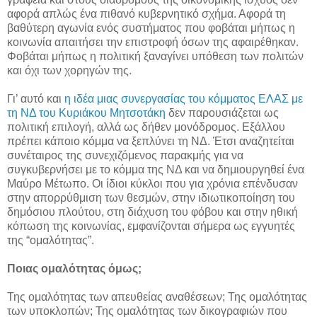
αφορά απλώς ένα πιθανό κυβερνητικό σχήμα. Αφορά τη
βαθύτερη αγωνία ενός συστήματος που φοβάται μήπως η
κοινωνία απαιτήσει την επιστροφή όσων της αφαιρέθηκαν.
Φοβάται μήπως η πολιτική ξαναγίνει υπόθεση των πολιτών
και όχι των χορηγών της.
Γι’ αυτό και
η ιδέα μιας συνεργασίας του κόμματος ΕΛΑΣ με
τη ΝΔ του Κυριάκου Μητσοτάκη
δεν παρουσιάζεται ως
πολιτική επιλογή, αλλά ως δήθεν μονόδρομος. Εξάλλου
πρέπει κάποιο κόμμα να ξεπλύνει τη ΝΔ. Έτσι αναζητείται
συνέταιρος της συνεχιζόμενος παρακμής για να
συγκυβερνήσει με το κόμμα της ΝΔ και να δημιουργηθεί ένα
Μαύρο Μέτωπο. Οι ίδιοι κύκλοι που για χρόνια επένδυσαν
στην απορρύθμιση των θεσμών, στην ιδιωτικοποίηση του
δημόσιου πλούτου, στη διάχυση του φόβου και στην ηθική
κόπωση της κοινωνίας, εμφανίζονται σήμερα ως εγγυητές
της “ομαλότητας”.
Ποιας ομαλότητας όμως;
Της ομαλότητας των απευθείας αναθέσεων; Της ομαλότητας
των υποκλοπών; Της ομαλότητας των δικογραφιών που