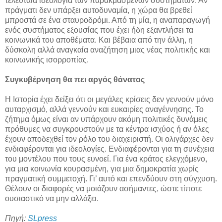
τελευταία ιδεολογία των παρακμασμένων συστημάτων. Αν
πράγματι δεν υπάρξει αυτοδυναμία, η χώρα θα βρεθεί
μπροστά σε ένα σταυροδρόμι. Από τη μία, η αναπαραγωγή
ενός συστήματος εξουσίας που έχει ήδη εξαντλήσει τα
κοινωνικά του αποθέματα. Και βέβαια από την άλλη, η
δύσκολη αλλά αναγκαία αναζήτηση μιας νέας πολιτικής και
κοινωνικής ισορροπίας.
Συγκυβέρνηση θα πει αργός θάνατος
Η Ιστορία έχει δείξει ότι οι μεγάλες κρίσεις δεν γεννούν μόνο
αυταρχισμό, αλλά γεννούν και ευκαιρίες αναγέννησης. Το
ζήτημα όμως είναι αν υπάρχουν ακόμη πολιτικές δυνάμεις
πρόθυμες να συγκρουστούν με τα κέντρα ισχύος ή αν όλες
έχουν αποδεχθεί τον ρόλο του διαχειριστή. Οι ολιγάρχες δεν
ενδιαφέρονται για ιδεολογίες. Ενδιαφέρονται για τη συνέχεια
του μοντέλου που τους ευνοεί. Για ένα κράτος ελεγχόμενο,
για μια κοινωνία κουρασμένη, για μια δημοκρατία χωρίς
πραγματική συμμετοχή. Γι’ αυτό και επενδύουν στη σύγχυση.
Θέλουν οι διαφορές να μοιάζουν ασήμαντες, ώστε τίποτε
ουσιαστικό να μην αλλάξει.
Πηγή:
SLpress