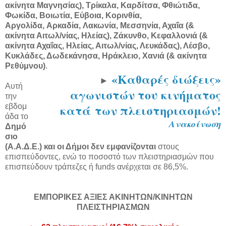
ακίνητα Μαγνησίας), Τρίκαλα, Καρδίτσα, Φθιώτιδα,
Φωκίδα, Βοιωτία, Εύβοια, Κορινθία,
Αργολίδα,
Αρκαδία,
Λακωνία, Μεσσηνία, Αχαΐα (&
ακίνητα Αιτωλ/νίας, Ηλείας), Ζάκυνθο, Κεφαλλονιά (&
ακίνητα Αχαΐας, Ηλείας, Αιτωλ/νίας, Λευκάδας), Λέσβο,
Κυκλάδες, Δωδεκάνησα, Ηράκλειο, Χανιά (& ακίνητα
Ρεθύμνου)
.
«Καθαρές διώξεις»
►
Αυτή
αγωνιστών του κινήματος
την
κατά
των πλειστηριασμών!
εβδομ
άδα το
Ανακοίνωση
Δημό
σιο
(Α.Α.Δ.Ε.) και οι Δήμοι δεν εμφανίζονται
στους
επισπεύδοντες, ενώ το ποσοστό των πλειστηριασμών που
επισπεύδουν τράπεζες ή funds ανέρχεται σε 86,5%.
ΕΜΠΟΡΙΚΕΣ ΑΞΙΕΣ ΑΚΙΝΗΤΩΝ/ΚΙΝΗΤΩΝ
ΠΛΕΙΣΤΗΡΙΑΣΜΩΝ