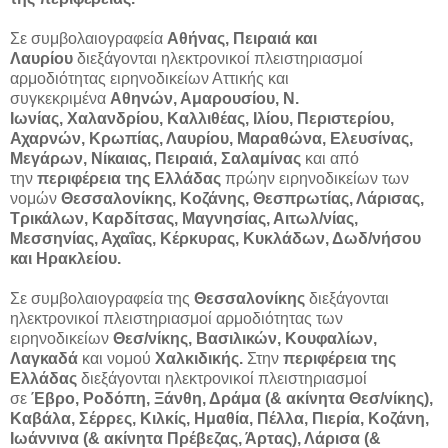
Σε συμβολαιογραφεία
Αθήνας, Πειραιά και
Λαυρίου
διεξάγονται ηλεκτρονικοί πλειστηριασμοί
αρμοδιότητας ειρηνοδικείων Αττικής και
συγκεκριμένα
Αθηνών, Αμαρουσίου, Ν.
Ιωνίας, Χαλανδρίου, Καλλιθέας, Ιλίου, Περιστερίου,
Αχαρνών, Κρωπίας, Λαυρίου, Μαραθώνα, Ελευσίνας,
Μεγάρων, Νίκαιας, Πειραιά, Σαλαμίνας
και από
την
περιφέρεια της Ελλάδας
πρώην ειρηνοδικείων των
νομών
Θεσσαλονίκης, Κοζάνης, Θεσπρωτίας, Λάρισας,
Τρικάλων, Καρδίτσας, Μαγνησίας, Αιτωλ/νίας,
Μεσσηνίας, Αχαΐας, Κέρκυρας, Κυκλάδων, Δωδ/νήσου
και Ηρακλείου.
Σε συμβολαιογραφεία της
Θεσσαλονίκης
διεξάγονται
ηλεκτρονικοί πλειστηριασμοί αρμοδιότητας των
ειρηνοδικείων
Θεσ/νίκης, Βασιλικών, Κουφαλίων,
Λαγκαδά
και νομού
Χαλκιδικής.
Στην
περιφέρεια της
Ελλάδας
διεξάγονται ηλεκτρονικοί πλειστηριασμοί
σε
Έβρο, Ροδόπη, Ξάνθη, Δράμα (& ακίνητα Θεσ/νίκης),
Καβάλα, Σέρρες, Κιλκίς, Ημαθία, Πέλλα, Πιερία, Κοζάνη,
Ιωάννινα (& ακίνητα Πρέβεζας, Άρτας), Λάρισα (&