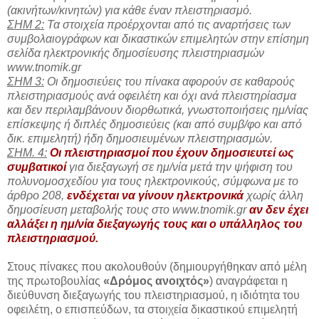
(ακινήτων/κινητών) για κάθε έναν πλειστηριασμό.
ΣΗΜ 2:
Τα στοιχεία προέρχονται από τις αναρτήσεις των
συμβολαιογράφων και δικαστικών επιμελητών στην επίσημη
σελίδα ηλεκτρονικής δημοσίευσης πλειστηριασμών
www.tnomik.gr
ΣΗΜ 3:
Οι δημοσιεύεις του πίνακα αφορούν σε καθαρούς
πλειστηριασμούς ανά οφειλέτη και όχι ανά πλειστηρίασμα
και δεν περιλαμβάνουν διορθωτικά, γνωστοποιήσεις ημ/νίας
επίσκεψης ή διπλές δημοσιεύεις (και από συμβ/φο και από
δικ. επιμελητή) ήδη δημοσιευμένων πλειστηριασμών.
ΣΗΜ. 4:
Οι πλειστηριασμοί που έχουν δημοσιευτεί ως
συμβατικοί
για διεξαγωγή σε ημ/νία μετά την ψήφιση του
πολυνομοσχεδίου για τους ηλεκτρονικούς, σύμφωνα με το
άρθρο 208,
ενδέχεται να γίνουν ηλεκτρονικά
χωρίς άλλη
δημοσίευση μεταβολής τους στο www.tnomik.gr
αν δεν έχει
αλλάξει η ημ/νία διεξαγωγής τους και ο υπάλληλος του
πλειστηριασμού.
Στους πίνακες που ακολουθούν (δημιουργήθηκαν από μέλη
της πρωτοβουλίας
«Δρόμος ανοιχτός»
) αναγράφεται η
διεύθυνση διεξαγωγής του πλειστηριασμού, η ιδιότητα του
οφειλέτη, ο επισπεύδων, τα στοιχεία δικαστικού επιμελητή