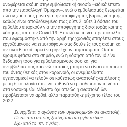
αναφέρεται ακόμη στην εμβολιαστική ανοσία –ειδικά έπειτα
από την παραλλαγή Όμικρον–, ενώ ο εμβολιασμός θεωρείται
πλέον χρήσιμος μόνο για την αποφυγή της βαριάς νόσησης
καθώς είναι αποδεδειγμένο πως ούτε 2, ούτε 3 δόσεις του
εμβολίου επαρκούν για την αποφυγή της διασποράς και της
νόσησης από τον Covid-19. Επιπλέον, το νέο πρωτόκολλο
που εφαρμόστηκε από την αρχή της χρονιάς επιτρέπει στους
εργαζόμενους να επιστρέφουν στις δουλειές τους ακόμη και
αν είναι θετικοί, αρκεί να μην έχουν συμπτώματα. Οπότε
έχουμε φτάσει στο σημείο, ενώ η νόσηση από τον ιό είναι
δεδομένη τόσο για εμβολιασμένους όσο και για
ανεμβολίαστους και ενώ κάποιος μπορεί να είναι στο πόστο
του όντας θετικός στον κορωνοϊό, οι ανεμβολίαστοι
υγειονομικοί να τελούν σε καθεστώς αναστολής-απόλυσης
με τη δικαιολογία ότι είναι πιθανό να μεταδώσουν τη νόσο
στα νοσοκομεία! Μάλιστα όχι απλώς η αναστολή δεν
προβλέπεται να αρθεί, αλλά παρατάθηκε μέχρι το τέλος του
2022.
Συνεχίζεται ο αγώνας των υγειονομικών σε αναστολή.
Πέντε από αυτούς ξεκίνησαν απεργία πείνας
έξω από το υπ. Υγείας.