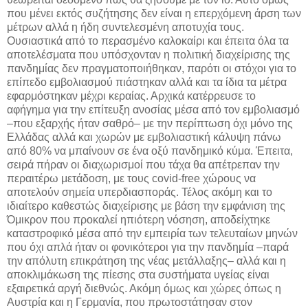
που μένει εκτός συζήτησης δεν είναι η επερχόμενη άρση των
μέτρων αλλά η ήδη συντελεσμένη αποτυχία τους.
Ουσιαστικά από το περασμένο καλοκαίρι και έπειτα όλα τα
αποτελέσματα που υπόσχονταν η πολιτική διαχείρισης της
πανδημίας δεν πραγματοποιήθηκαν, παρότι οι στόχοι για το
επίπεδο εμβολιασμού πιάστηκαν αλλά και τα ίδια τα μέτρα
εφαρμόστηκαν μέχρι κεραίας. Αρχικά κατέρρευσε το
αφήγημα για την επίτευξη ανοσίας μέσα από τον εμβολιασμό
–που εξαρχής ήταν σαθρό– με την περίπτωση όχι μόνο της
Ελλάδας αλλά και χωρών με εμβολιαστική κάλυψη πάνω
από 80% να μπαίνουν σε ένα οξύ πανδημικό κύμα. Έπειτα,
σειρά πήραν οι διαχωρισμοί που τάχα θα απέτρεπαν την
περαιτέρω μετάδοση, με τους covid-free χώρους να
αποτελούν σημεία υπερδιασποράς. Τέλος ακόμη και το
ιδιαίτερο καθεστώς διαχείρισης με βάση την εμφάνιση της
Όμικρον που προκαλεί ηπιότερη νόσηση, αποδείχτηκε
καταστροφικό μέσα από την εμπειρία των τελευταίων μηνών
που όχι απλά ήταν οι φονικότεροι για την πανδημία –παρά
την απόλυτη επικράτηση της νέας μετάλλαξης– αλλά και η
αποκλιμάκωση της πίεσης στα συστήματα υγείας είναι
εξαιρετικά αργή διεθνώς. Ακόμη όμως και χώρες όπως η
Αυστρία και η Γερμανία, που πρωτοστάτησαν στον