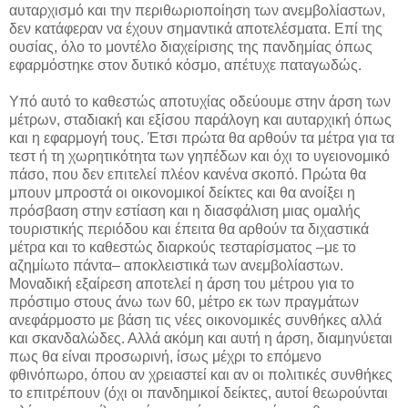
αυταρχισμό και την περιθωριοποίηση των ανεμβολίαστων,
δεν κατάφεραν να έχουν σημαντικά αποτελέσματα. Επί της
ουσίας, όλο το μοντέλο διαχείρισης της πανδημίας όπως
εφαρμόστηκε στον δυτικό κόσμο, απέτυχε παταγωδώς.
Υπό αυτό το καθεστώς αποτυχίας οδεύουμε στην άρση των
μέτρων, σταδιακή και εξίσου παράλογη και αυταρχική όπως
και η εφαρμογή τους. Έτσι πρώτα θα αρθούν τα μέτρα για τα
τεστ ή τη χωρητικότητα των γηπέδων και όχι το υγειονομικό
πάσο, που δεν επιτελεί πλέον κανένα σκοπό. Πρώτα θα
μπουν μπροστά οι οικονομικοί δείκτες και θα ανοίξει η
πρόσβαση στην εστίαση και η διασφάλιση μιας ομαλής
τουριστικής περιόδου και έπειτα θα αρθούν τα διχαστικά
μέτρα και το καθεστώς διαρκούς τεσταρίσματος –με το
αζημίωτο πάντα– αποκλειστικά των ανεμβολίαστων.
Μοναδική εξαίρεση αποτελεί η άρση του μέτρου για το
πρόστιμο στους άνω των 60, μέτρο εκ των πραγμάτων
ανεφάρμοστο με βάση τις νέες οικονομικές συνθήκες αλλά
και σκανδαλώδες. Αλλά ακόμη και αυτή η άρση, διαμηνύεται
πως θα είναι προσωρινή, ίσως μέχρι το επόμενο
φθινόπωρο, όπου αν χρειαστεί και αν οι πολιτικές συνθήκες
το επιτρέπουν (όχι οι πανδημικοί δείκτες, αυτοί θεωρούνται