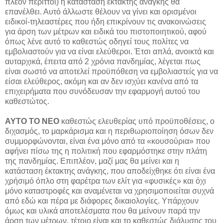
πλέον περιττοί) η κατάσταση έκτακτης ανάγκης θα
επανέλθει. Αυτό άλλωστε θέλουν να γίνει και ορισμένοι
ειδικοί-τηλεαστέρες που ήδη επικρίνουν τις ανακοινώσεις
για άρση των μέτρων και ειδικά του πιστοποιητικού, αφού
όπως λένε αυτό το καθεστώς οδηγεί τους πολίτες να
εμβολιαστούν για να είναι ελεύθεροι. Έτσι απλά, ανοικτά και
αυταρχικά, έπειτα από 2 χρόνια πανδημίας, λέγεται πως
είναι σωστό να αποτελεί προϋπόθεση να εμβολιαστείς για να
είσαι ελεύθερος, ακόμη και αν δεν ισχύει κανένα από τα
επιχειρήματα που συνόδευσαν την εφαρμογή αυτού του
καθεστώτος.
ΑΥΤΟ ΤΟ ΝΕΟ
καθεστώς ελευθερίας υπό προϋποθέσεις, ο
διχασμός, το μαρκάρισμα και η περιθωριοποίηση όσων δεν
συμμορφώνονται, είναι ένα μόνο από τα «κουσούρια» που
αφήνει πίσω της η πολιτική που εφαρμόστηκε στην πλάτη
της πανδημίας. Επιπλέον, μαζί μας θα μείνει και η
κατάσταση έκτακτης ανάγκης, που αποδείχθηκε ότι είναι ένα
χρήσιμό όπλο στη φαρέτρα των ελίτ για «φυσικές» και όχι
μόνο καταστροφές και αναμένεται να χρησιμοποιείται συχνά
από εδώ και πέρα με διάφορες δικαιολογίες. Υπάρχουν
όμως και υλικά αποτελέσματα που θα μείνουν παρά την
άρση των μέτρων, τέτοιο είναι και το καθεστώς διάλυσης του