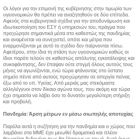
Οι λόγοι για την επιμονή της κυβέρνησης στην τιμωρία των
υγειονομικών θα πρέπει να αναζητηθούν σε δύο επίπεδα.
Αφενός στα κυβερνητικά σχέδια για την αποδυνάμωση και
ιδιωτικοποίηση του ΕΣΥ ή υπηρεσιών του, πράγμα που
προχώρησε σημαντικά μέσα στο καθεστώς της πανδημίας
και αναμένεται να συνεχιστεί, οπότε και μέτρα που
εναρμονίζονται με αυτό το σχέδιο δεν παίρνονται πίσω.
Αφετέρου, στην ίδια τη στάση των υγειονομικών καθώς οι
ίδιοι παρότι τελούν σε καθεστώς απόλυτης εγκατάλειψης και
συκοφάντησης, δεν έπαψαν ούτε στιγμή όλους αυτούς τους
μήνες να αγωνίζονται, ενώ τώρα φτάνοντας στο ύστατο
σημείο πέντε από αυτούς προχώρησαν σε απεργία πείνας
έξω από το υπ. Υγείας. Από μεριάς μας στεκόμαστε
αλληλέγγυοι στον δίκαιο αγώνα τους, που ακόμη και τώρα
έχει σημασία να λάβει όσο το δυνατόν μεγαλύτερη στήριξη
και προβολή.
Πανδημία: Άρση μέτρων εν μέσω σιωπηλής αποτυχίας
Παρόλα αυτά η συζήτηση για την πανδημία και ο χώρος που
λαμβάνει στα ΜΜΕ έχει μειωθεί δραματικά και πλέον
θεωρείται δεδομένο πως θα ζήσουμε με τον ιό. Αυτό όμως