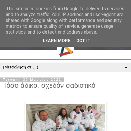
This site uses cookies from Google to deliver its services
and to analyze traffic. Your IP address and user-agent are
shared with Google along with performance and security
metrics to ensure quality of service, generate usage
statistics, and to detect and address abuse.
LEARN MORE
GOT IT
▼
Τετάρτη 30 Μαρτίου 2022
Τόσο άδικο, σχεδόν σαδιστικό