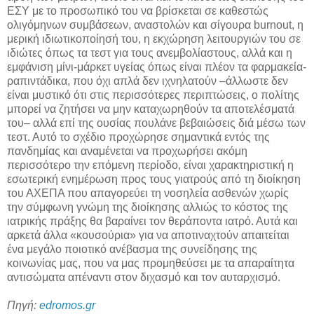
ΕΣΥ με το προσωπικό του να βρίσκεται σε καθεστώς
ολιγόμηνων συμβάσεων, αναστολών και σίγουρα burnout, η
μερική ιδιωτικοποίησή του, η εκχώρηση λειτουργιών του σε
ιδιώτες όπως τα τεστ για τους ανεμβολίαστους, αλλά και η
εμφάνιση μίνι-μάρκετ υγείας όπως είναι πλέον τα φαρμακεία-
ραπιντάδικα, που όχι απλά δεν ιχνηλατούν –άλλωστε δεν
είναι μυστικό ότι στις περισσότερες περιπτώσεις, ο πολίτης
μπορεί να ζητήσει να μην καταχωρηθούν τα αποτελέσματά
του– αλλά επί της ουσίας πουλάνε βεβαιώσεις διά μέσω των
τεστ. Αυτό το σχέδιο προχώρησε σημαντικά εντός της
πανδημίας και αναμένεται να προχωρήσει ακόμη
περισσότερο την επόμενη περίοδο, είναι χαρακτηριστική η
εσωτερική ενημέρωση προς τους γιατρούς από τη διοίκηση
του ΑΧΕΠΑ που απαγορεύει τη νοσηλεία ασθενών χωρίς
την σύμφωνη γνώμη της διοίκησης αλλιώς το κόστος της
ιατρικής πράξης θα βαραίνει τον θεράποντα ιατρό. Αυτά και
αρκετά άλλα «κουσούρια» για να αποτιναχτούν απαιτείται
ένα μεγάλο ποιοτικό ανέβασμα της συνείδησης της
κοινωνίας μας, που να μας προμηθεύσει με τα απαραίτητα
αντισώματα απέναντι στον διχασμό και τον αυταρχισμό.
Πηγή:
edromos.gr