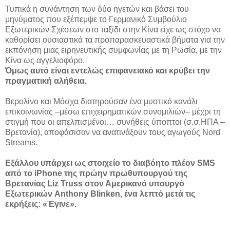
Τυπικά η συνάντηση των δύο ηγετών και βάσει του
μηνύματος που εξέπεμψε το Γερμανικό Συμβούλιο
Εξωτερικών Σχέσεων στο ταξίδι στην Κίνα είχε ως στόχο να
καθορίσει ουσιαστικά τα προπαρασκευαστικά βήματα για την
εκπόνηση μιας ειρηνευτικής συμφωνίας με τη Ρωσία, με την
Κίνα ως αγγελιοφόρο.
Όμως αυτό είναι εντελώς επιφανειακό και κρύβει την
πραγματική αλήθεια.
Βερολίνο και Μόσχα διατηρούσαν ένα μυστικό κανάλι
επικοινωνίας –μέσω επιχειρηματικών συνομιλιών– μέχρι τη
στιγμή που οι απελπισμένοι… συνήθεις ύποπτοι (σ.σ.ΗΠΑ –
Βρετανία), αποφάσισαν να ανατινάξουν τους αγωγούς Nord
Streams.
Εξάλλου υπάρχει ως στοιχείο το διαβόητο πλέον SMS
από το iPhone της πρώην πρωθυπουργού της
Βρετανίας Liz Truss στον Αμερικανό υπουργό
Εξωτερικών Anthony Blinken, ένα λεπτό μετά τις
εκρήξεις: «Έγινε».