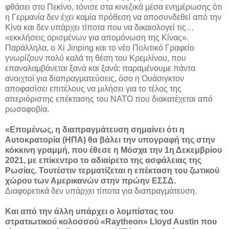
φθάσει στο Πεκίνο, τόνισε στα κινεζικά μέσα ενημέρωσης ότι
η Γερμανία δεν έχει καμία πρόθεση να αποσυνδεθεί από την
Κίνα και δεν υπάρχει τίποτα που να δικαιολογεί τις…
«εκκλήσεις ορισμένων για απομόνωση της Κίνας».
Παράλληλα, ο Xi Jinping και το νέο Πολιτικό Γραφείο
γνωρίζουν πολύ καλά τη θέση του Κρεμλίνου, που
επαναλαμβάνεται ξανά και ξανά: παραμένουμε πάντα
ανοιχτοί για διαπραγματεύσεις, όσο η Ουάσιγκτον
αποφασίσει επιτέλους να μιλήσει για το τέλος της
απεριόριστης επέκτασης του ΝΑΤΟ που διακατέχεται από
ρωσοφοβία.
«Επομένως, η διαπραγμάτευση σημαίνει ότι η
Αυτοκρατορία (ΗΠΑ) θα βάλει την υπογραφή της στην
κόκκινη γραμμή, που έθεσε η Μόσχα την 1η Δεκεμβρίου
2021, με επίκεντρο το αδιαίρετο της ασφάλειας της
Ρωσίας. Τουτέστιν τερματίζεται η επέκταση του ζωτικού
χώρου των Αμερικανών στην πρώην ΕΣΣΔ.
Διαφορετικά δεν υπάρχει τίποτα για διαπραγμάτευση.
Και από την άλλη υπάρχει ο λομπίστας του
στρατιωτικού κολοσσού «Raytheon» Lloyd Austin που