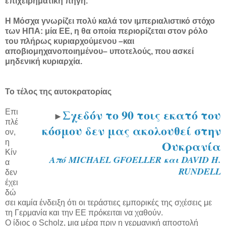
επιχειρηματική πηγή.
Η Μόσχα γνωρίζει πολύ καλά τον ιμπεριαλιστικό στόχο
των ΗΠΑ: μία ΕΕ, η θα οποία περιορίζεται στον ρόλο
του πλήρως κυριαρχούμενου –και
αποβιομηχανοποιημένου– υποτελούς, που ασκεί
μηδενική κυριαρχία.
Το τέλος της αυτοκρατορίας
Σχεδόν το 90 τοις εκατό του
Επι
►
πλέ
κόσμου δεν μας ακολουθεί στην
ον,
Ουκρανία
η
Κίν
Από MICHAEL GFOELLER και DAVID H.
α
RUNDELL
δεν
έχει
δώ
σει καμία ένδειξη ότι οι τεράστιες εμπορικές της σχέσεις με
τη Γερμανία και την ΕΕ πρόκειται να χαθούν.
Ο ίδιος ο Scholz, μια μέρα πριν η γερμανική αποστολή